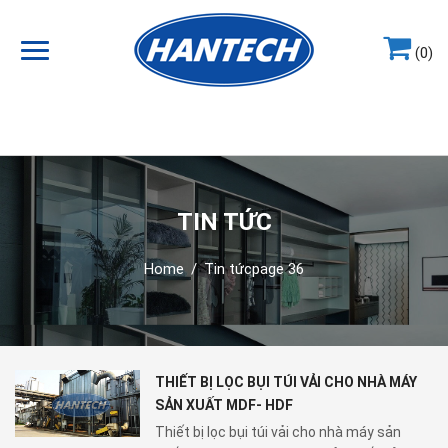
(0)
Hotline
0964.858.868
TIN TỨC
Home
/
Tin tức
page 36
THIẾT BỊ LỌC BỤI TÚI VẢI CHO NHÀ MÁY
SẢN XUẤT MDF- HDF
Thiết bị lọc bụi túi vải cho nhà máy sản