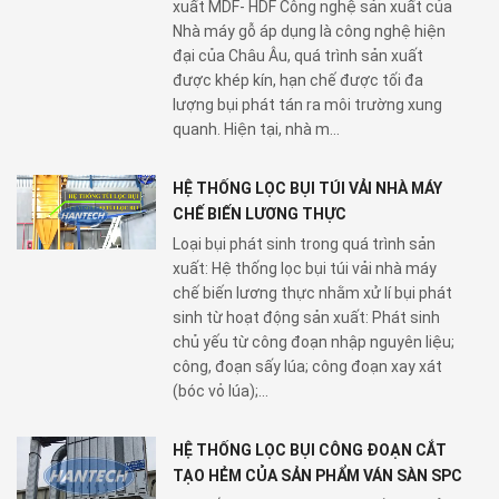
xuất MDF- HDF Công nghệ sản xuất của
Nhà máy gỗ áp dụng là công nghệ hiện
đại của Châu Âu, quá trình sản xuất
được khép kín, hạn chế được tối đa
lượng bụi phát tán ra môi trường xung
quanh. Hiện tại, nhà m...
HỆ THỐNG LỌC BỤI TÚI VẢI NHÀ MÁY
CHẾ BIẾN LƯƠNG THỰC
Loại bụi phát sinh trong quá trình sản
xuất: Hệ thống lọc bụi túi vải nhà máy
chế biến lương thực nhằm xử lí bụi phát
sinh từ hoạt động sản xuất: Phát sinh
chủ yếu từ công đoạn nhập nguyên liệu;
công, đoạn sấy lúa; công đoạn xay xát
(bóc vỏ lúa);...
HỆ THỐNG LỌC BỤI CÔNG ĐOẠN CẮT
TẠO HẺM CỦA SẢN PHẨM VÁN SÀN SPC