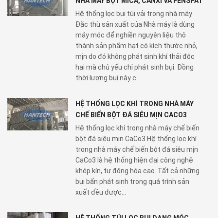
NHÀ MÁY BỘT MICA, CANXI VÀ FENSPAT
Hệ thống lọc bụi túi vải trong nhà máy
Đặc thù sản xuất của Nhà máy là dùng
máy móc để nghiền nguyên liệu thô
thành sản phẩm hạt có kích thước nhỏ,
mịn do đó không phát sinh khí thải độc
hại mà chủ yếu chỉ phát sinh bụi. Đồng
thời lượng bụi này c...
HỆ THỐNG LỌC KHÍ TRONG NHÀ MÁY
CHẾ BIẾN BỘT ĐÁ SIÊU MỊN CACO3
Hệ thống lọc khí trong nhà máy chế biến
bột đá siêu mịn CaCo3 Hệ thống lọc khí
trong nhà máy chế biến bột đá siêu mịn
CaCo3 là hệ thống hiện đại công nghệ
khép kín, tự động hóa cao. Tất cả những
bụi bẩn phát sinh trong quá trình sản
xuất đều được...