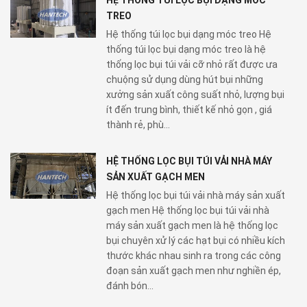
HỆ THỐNG TÚI LỌC BỤI DẠNG MÓC
TREO
Hệ thống túi lọc bụi dạng móc treo Hệ
thống túi lọc bụi dạng móc treo là hệ
thống lọc bụi túi vải cỡ nhỏ rất được ưa
chuộng sử dụng dùng hút bụi những
xưởng sản xuất công suất nhỏ, lượng bụi
ít đến trung bình, thiết kế nhỏ gọn , giá
thành rẻ, phù...
HỆ THỐNG LỌC BỤI TÚI VẢI NHÀ MÁY
SẢN XUẤT GẠCH MEN
Hệ thống lọc bụi túi vải nhà máy sản xuất
gạch men Hệ thống lọc bụi túi vải nhà
máy sản xuất gạch men là hệ thống lọc
bụi chuyên xử lý các hạt bụi có nhiều kích
thước khác nhau sinh ra trong các công
đoạn sản xuất gạch men như nghiền ép,
đánh bón...