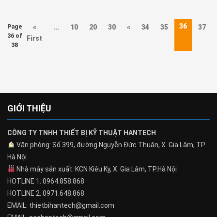
36
Page
«
...
10
20
30
«
34
35
37
36 of
First
38
GIỚI THIỆU
CÔNG TY TNHH THIẾT BỊ KỸ THUẬT HANTECH
Văn phòng: Số 399, đường Nguyễn Đức Thuận, X. Gia Lâm, TP.
Hà Nội
Nhà máy sản xuất: KCN Kiêu Kỵ, X. Gia Lâm, TP.Hà Nội
HOTLINE 1: 0964.858.868
HOTLINE 2: 0971.648.868
EMAIL: thietbihantech@gmail.com