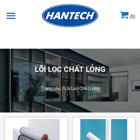
(0)
Hotline
0964.858.868
LÕI LỌC CHẤT LỎNG
Trang chủ
/ Lõi Lọc Chất Lỏng