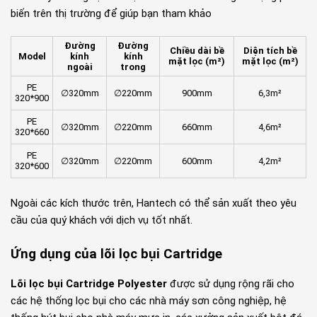
biến trên thị trường để giúp bạn tham khảo
Đường
Đường
Chiều dài bề
Diện tích bề
Model
kính
kính
mặt lọc (m²)
mặt lọc (m²)
ngoài
trong
PE
∅320mm
∅220mm
900mm
6,3m²
320*900
PE
∅320mm
∅220mm
660mm
4,6m²
320*660
PE
∅320mm
∅220mm
600mm
4,2m²
320*600
Ngoài các kích thước trên, Hantech có thể sản xuất theo yêu
cầu của quý khách với dịch vụ tốt nhất.
Ứng dụng của lõi lọc bụi Cartridge
Lõi lọc bụi Cartridge Polyester
được sử dụng rộng rãi cho
các hệ thống lọc bụi cho các nhà máy sơn công nghiệp, hệ