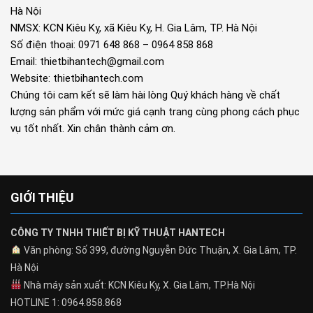
Hà Nội
NMSX: KCN Kiêu Kỵ, xã Kiêu Kỵ, H. Gia Lâm, TP. Hà Nội
Số điện thoại: 0971 648 868 – 0964 858 868
Email: thietbihantech@gmail.com
Website: thietbihantech.com
Chúng tôi cam kết sẽ làm hài lòng Quý khách hàng về chất
lượng sản phẩm với mức giá cạnh trang cùng phong cách phục
vụ tốt nhất. Xin chân thành cảm ơn.
GIỚI THIỆU
CÔNG TY TNHH THIẾT BỊ KỸ THUẬT HANTECH
Văn phòng: Số 399, đường Nguyễn Đức Thuận, X. Gia Lâm, TP.
Hà Nội
Nhà máy sản xuất: KCN Kiêu Kỵ, X. Gia Lâm, TP.Hà Nội
HOTLINE 1: 0964.858.868