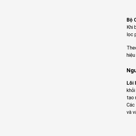
Bộ C
Khi 
lọc
Theo
hiệu
Ngu
Lõi 
khỏi
tạo 
Các 
và v