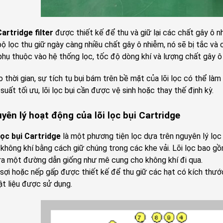
artridge filter
được thiết kế để thu và giữ lại các chất gây ô nh
bộ lọc thu giữ ngày càng nhiều chất gây ô nhiễm, nó sẽ bị tắc và
 phụ thuộc vào hệ thống lọc, tốc độ dòng khí và lượng chất gây ô
 thời gian, sự tích tụ bụi bám trên bề mặt của lõi lọc có thể là
 suất tối ưu, lõi lọc bụi cần được vệ sinh hoặc thay thế định kỳ.
yên lý hoạt động của lõi lọc bụi Cartridge
lọc bụi Cartridge
là một phương tiện lọc dựa trên nguyên lý lọc 
 không khí bằng cách giữ chúng trong các khe vải. Lõi lọc bao g
ra một đường dẫn giống như mê cung cho không khí đi qua.
sợi hoặc nếp gấp được thiết kế để thu giữ các hạt có kích thướ
ật liệu được sử dụng.