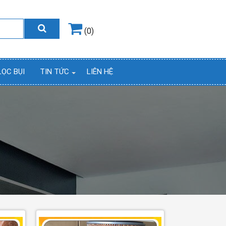
Hotline
0964.858.868
(0)
LỌC BỤI
TIN TỨC
LIÊN HỆ