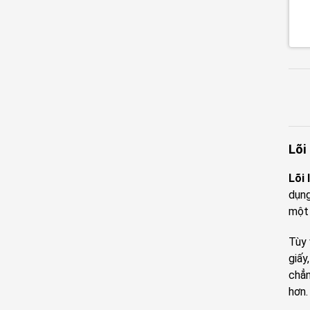
Lõi
Lõi 
dụng
một 
Tùy 
giấy
chẳn
hơn.