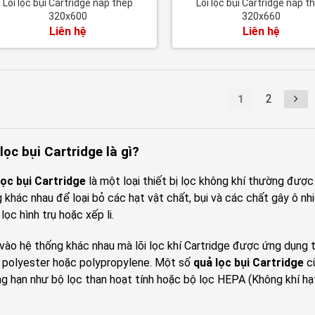
Lõi lọc bụi Cartridge nắp thép
Lõi lọc bụi Cartridge nắp t
320x600
320x660
Liên hệ
Liên hệ
2
1
 lọc bụi Cartridge là gì?
lọc bụi Cartridge
là một loại thiết bị lọc không khí thường đượ
 khác nhau để loại bỏ các hạt vật chất, bụi và các chất gây ô nh
lọc hình trụ hoặc xếp li.
vào hệ thống khác nhau mà lõi lọc khí Cartridge được ứng dụng
, polyester hoặc polypropylene. Một số
quả lọc bụi Cartridge
cũ
g hạn như bộ lọc than hoạt tính hoặc bộ lọc HEPA (Không khí hạt