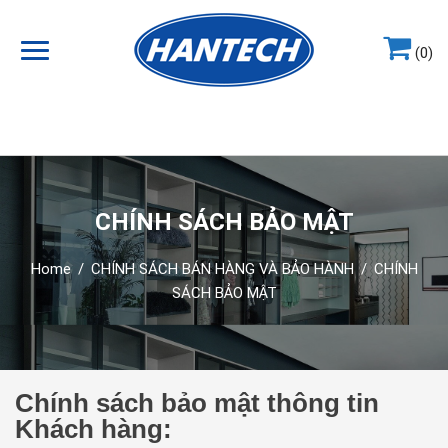
(0)
Hotline
0964.858.868
CHÍNH SÁCH BẢO MẬT
Home
/
CHÍNH SÁCH BÁN HÀNG VÀ BẢO HÀNH
/
CHÍNH
SÁCH BẢO MẬT
Chính sách bảo mật thông tin
Khách hàng: