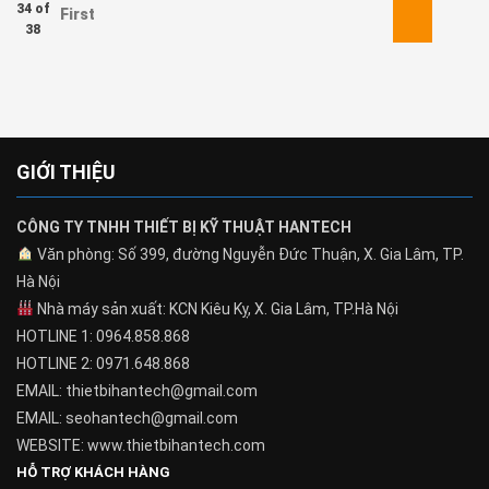
34 of
First
38
GIỚI THIỆU
CÔNG TY TNHH THIẾT BỊ KỸ THUẬT HANTECH
Văn phòng: Số 399, đường Nguyễn Đức Thuận, X. Gia Lâm, TP.
Hà Nội
Nhà máy sản xuất: KCN Kiêu Kỵ, X. Gia Lâm, TP.Hà Nội
HOTLINE 1: 0964.858.868
HOTLINE 2: 0971.648.868
EMAIL: thietbihantech@gmail.com
EMAIL: seohantech@gmail.com
WEBSITE: www.thietbihantech.com
HỖ TRỢ KHÁCH HÀNG