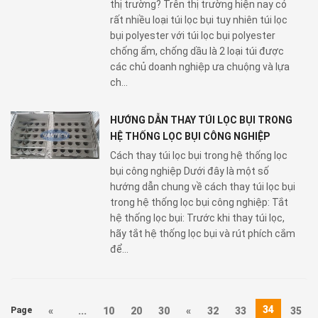
thị trường? Trên thị trường hiện nay có
rất nhiều loại túi lọc bụi tuy nhiên túi lọc
bụi polyester với túi lọc bụi polyester
chống ẩm, chống dầu là 2 loại túi được
các chủ doanh nghiệp ưa chuộng và lựa
ch...
HƯỚNG DẪN THAY TÚI LỌC BỤI TRONG
HỆ THỐNG LỌC BỤI CÔNG NGHIỆP
Cách thay túi lọc bụi trong hệ thống lọc
bụi công nghiệp Dưới đây là một số
hướng dẫn chung về cách thay túi lọc bụi
trong hệ thống lọc bụi công nghiệp: Tắt
hệ thống lọc bụi: Trước khi thay túi lọc,
hãy tắt hệ thống lọc bụi và rút phích cắm
để...
34
Page
«
...
10
20
30
«
32
33
35