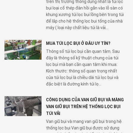
trên thị trường thông dụng nhất là túi lọc
bụi loại cổ thép đàn hồi gắn vào lỗ sàn có
khung xương túi lọc bụi lồng bên trong túi
để lắp cho hệ thống lọc bụi tổng của nhà
máy ( loại này chất liệu túi là vải...
MUA TÚI LỌC BỤI Ở ĐÂU UY TÍN?
Thông số túi lọc bụi cần quan tâm. Sau
đây là thông số kỹ thuật chung của túi
lọc bụi mà bạn cần quan tâm khi mua:
Kích thước: thông số quan trọng nhất
của túi lọc bụi là chiều dài túi lọc bụi và
đặc biệt là đường kính túi lọ...
CÔNG DỤNG CỦA VAN GIŨ BỤI VÀ MÀNG
VAN GIŨ BỤI TRÊN HỆ THỐNG LỌC BỤI
TÚI VẢI
Van giũ bụi và mang van giũ bụi trong hệ
thống lọc bụi Van giũ bụi được sử dụng