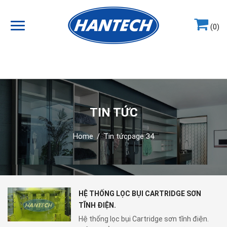
(0)
Hotline
0964.858.868
TIN TỨC
Home
/
Tin tức
page 34
HỆ THỐNG LỌC BỤI CARTRIDGE SƠN
TĨNH ĐIỆN.
Hệ thống lọc bụi Cartridge sơn tĩnh điện.