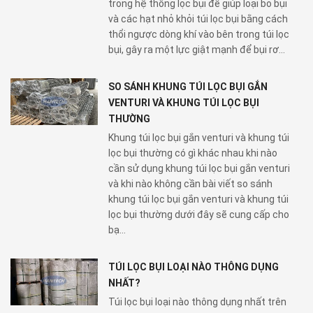
trong hệ thống lọc bụi để giúp loại bỏ bụi
và các hạt nhỏ khỏi túi lọc bụi bằng cách
thổi ngược dòng khí vào bên trong túi lọc
bụi, gây ra một lực giật mạnh để bụi rơ...
SO SÁNH KHUNG TÚI LỌC BỤI GẮN
VENTURI VÀ KHUNG TÚI LỌC BỤI
THƯỜNG
Khung túi lọc bụi gắn venturi và khung túi
lọc bụi thường có gì khác nhau khi nào
cần sử dụng khung túi lọc bụi gắn venturi
và khi nào không cần bài viết so sánh
khung túi lọc bụi gắn venturi và khung túi
lọc bụi thường dưới đây sẽ cung cấp cho
bạ...
TÚI LỌC BỤI LOẠI NÀO THÔNG DỤNG
NHẤT?
Túi lọc bụi loại nào thông dụng nhất trên