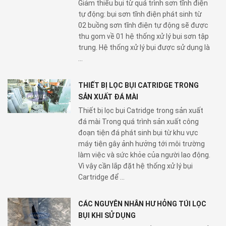
Giảm thiểu bụi từ quá trình sơn tĩnh điện
tự động: bụi sơn tĩnh điện phát sinh từ
02 buồng sơn tĩnh điện tự động sẽ được
thu gom về 01 hệ thống xử lý bụi sơn tập
trung. Hệ thống xử lý bụi được sử dụng là
...
THIẾT BỊ LỌC BỤI CATRIDGE TRONG
SẢN XUẤT ĐÁ MÀI
Thiết bị lọc bụi Catridge trong sản xuất
đá mài Trong quá trình sản xuất công
đoạn tiện đá phát sinh bụi từ khu vực
máy tiện gây ảnh hưởng tới môi trường
làm việc và sức khỏe của người lao động.
Vì vậy cần lắp đặt hệ thống xử lý bụi
Cartridge để ...
CÁC NGUYÊN NHÂN HƯ HỎNG TÚI LỌC
BỤI KHI SỬ DỤNG