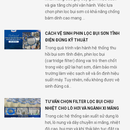
và gia tăng chi phí vận hành. Việc lựa
chọn phin lọc bụi sơn có khả năng chống
bám dính cao mang ...
CÁCH VỆ SINH PHIN LỌC BỤI SƠN TĨNH
ĐIỆN ĐÚNG KỸ THUẬT
Trong quá trình vận hành hệ thống thu
hồi bụi sơn tĩnh điện, phin lọc bụi
(cartridge filter) đóng vai trò then chốt
trong việc giữ lại hạt sơn, đảm bảo môi
trường làm việc sạch sẽ và ổn định hiệu
suất máy. Tuy nhiên, nếu không được vệ
sinh đúng cá...
TƯ VẤN CHỌN FILTER LỌC BỤI CHỊU
NHIỆT CHO LÒ HƠI VÀ NGÀNH XI MĂNG
Trong các hệ thống sản xuất sử dụng lò
hơi, lò nung và dây chuyền xi măng, nhiệt
độ cao, bụi mịn và khí thải liên tục đặt ra