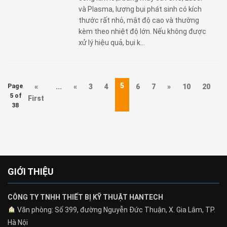
và Plasma, lượng bụi phát sinh có kích
thước rất nhỏ, mật độ cao và thường
kèm theo nhiệt độ lớn. Nếu không được
xử lý hiệu quả, bụi k...
5
Page
«
...
«
3
4
6
7
»
10
20
3
5 of
First
38
GIỚI THIỆU
CÔNG TY TNHH THIẾT BỊ KỸ THUẬT HANTECH
Văn phòng: Số 399, đường Nguyễn Đức Thuận, X. Gia Lâm, TP.
Hà Nội