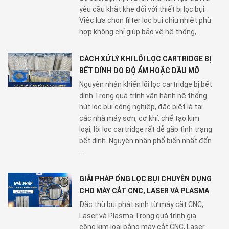
yêu cầu khắt khe đối với thiết bị lọc bụi.
Việc lựa chọn filter lọc bụi chịu nhiệt phù
hợp không chỉ giúp bảo vệ hệ thống,...
CÁCH XỬ LÝ KHI LÕI LỌC CARTRIDGE BỊ
BẾT DÍNH DO ĐỘ ẨM HOẶC DẦU MỠ
Nguyên nhân khiến lõi lọc cartridge bị bết
dính Trong quá trình vận hành hệ thống
hút lọc bụi công nghiệp, đặc biệt là tại
các nhà máy sơn, cơ khí, chế tạo kim
loại, lõi lọc cartridge rất dễ gặp tình trạng
bết dính. Nguyên nhân phổ biến nhất đến
...
GIẢI PHÁP ỐNG LỌC BỤI CHUYÊN DỤNG
CHO MÁY CẮT CNC, LASER VÀ PLASMA
Đặc thù bụi phát sinh từ máy cắt CNC,
Laser và Plasma Trong quá trình gia
công kim loại bằng máy cắt CNC, Laser