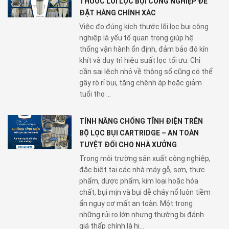
THƯỚC LÕI LỌC BỤI CÔNG NGHIỆP ĐỂ
ĐẶT HÀNG CHÍNH XÁC
Việc đo đúng kích thước lõi lọc bụi công
nghiệp là yếu tố quan trọng giúp hệ
thống vận hành ổn định, đảm bảo độ kín
khít và duy trì hiệu suất lọc tối ưu. Chỉ
cần sai lệch nhỏ về thông số cũng có thể
gây rò rỉ bụi, tăng chênh áp hoặc giảm
tuổi thọ ...
TÍNH NĂNG CHỐNG TĨNH ĐIỆN TRÊN
BỘ LỌC BỤI CARTRIDGE – AN TOÀN
TUYỆT ĐỐI CHO NHÀ XƯỞNG
Trong môi trường sản xuất công nghiệp,
đặc biệt tại các nhà máy gỗ, sơn, thực
phẩm, dược phẩm, kim loại hoặc hóa
chất, bụi mịn và bụi dễ cháy nổ luôn tiềm
ẩn nguy cơ mất an toàn. Một trong
những rủi ro lớn nhưng thường bị đánh
giá thấp chính là hi...