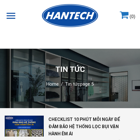
(0)
Hotline
0964.858.868
TIN TỨC
Home
/
Tin tức
page 5
CHECKLIST 10 PHÚT MỖI NGÀY ĐỂ
ĐẢM BẢO HỆ THỐNG LỌC BỤI VẬN
HÀNH ÊM ÁI