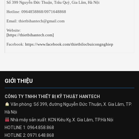
Số 399 Nguyễn Đức Thuận, Trâu Quỳ, Gia Lâm, Hà Nội
Hotline: 0964858868/0971648868
Email: thietbihantech@gmail.com
Website:
[https://thietbihantech.com]
Facebook:
https://www.facebook.com/thietbilocbuicongnghiep
GIỚI THIỆU
CÔNG TY TNHH THIẾT BỊ KỸ THUẬT HANTECH
Văn phòng: Số 399, đường Nguyễn Đức Thuận, X. Gia Lâm, TP.
Hà Nội
Nhà máy sản xuất: KCN Kiêu Kỵ, X. Gia Lâm, TP.Hà Nội
HOTLINE 1: 0964.858.868
HOTLINE 2: 0971.648.868