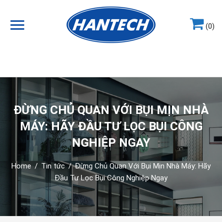
(0)
Hotline
0964.858.868
ĐỪNG CHỦ QUAN VỚI BỤI MỊN NHÀ
MÁY: HÃY ĐẦU TƯ LỌC BỤI CÔNG
NGHIỆP NGAY
Home
/
Tin tức
/
Đừng Chủ Quan Với Bụi Mịn Nhà Máy: Hãy
Đầu Tư Lọc Bụi Công Nghiệp Ngay