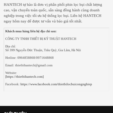
HANTECH tự hào là đơn vị phân phối phin lọc bụi chất lượng
cao, vận chuyển toàn quốc, sẵn sàng đồng hành cùng doanh
nghiệp trong việc tối ưu hệ thống lọc bụi. Liên hệ HANTECH
ngay hôm nay để được tư vấn và báo giá tốt nhất.
Khách mua hàng liên hệ địa chỉ sau:
CÔNG TY TNHH THIẾT BỊ KỸ THUẬT HANTECH
Địa chỉ:
Số 399 Nguyễn Đức Thuận, Trâu Quỳ, Gia Lâm, Hà Nội
Hotline: 0964858868/0971648868
Email: thietbihantech@gmail.com
Website:
[https://thietbihantech.com]
Facebook:
https://www.facebook.com/thietbilocbuicongnghiep