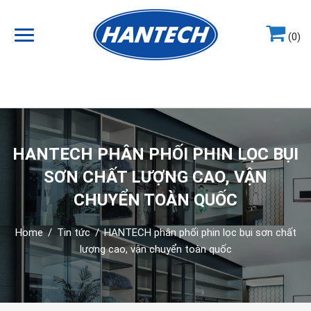
(0)
Hotline
0964.858.868
HANTECH PHÂN PHỐI PHIN LỌC BỤI
SƠN CHẤT LƯỢNG CAO, VẬN
CHUYỂN TOÀN QUỐC
Home
/
Tin tức
/
HANTECH phân phối phin lọc bụi sơn chất
lượng cao, vận chuyển toàn quốc