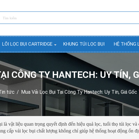
LÕI LỌC BỤI CARTRIDGE
KHUNG TÚI LỌC BỤI
HỆ THỐNG 
TẠI CÔNG TY HANTECH: UY TÍN, 
Tin tức
/
Mua Vải Lọc Bụi Tại Công Ty Hantech: Uy Tín, Giá Gốc
 là vật liệu quan trọng quyết định đến hiệu quả lọc, tuổi thọ túi lọc và 
ng cấp vải lọc bụi chất lượng không chỉ giúp hệ thống hoạt động ổn đ