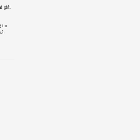
i giải
 tin
iải