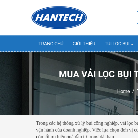
TRANG CHỦ
GIỚI THIỆU
TÚI LỌC BỤI
MUA VẢI LỌC BỤI 
Home
/
Trong các hệ thống xử lý bụi công nghiệp, vải lọc bụi
vận hành của doanh nghiệp. Việc lựa chọn đơn vị cu
còn tối ưu hiệu quả đầu tư trong dài hạn.