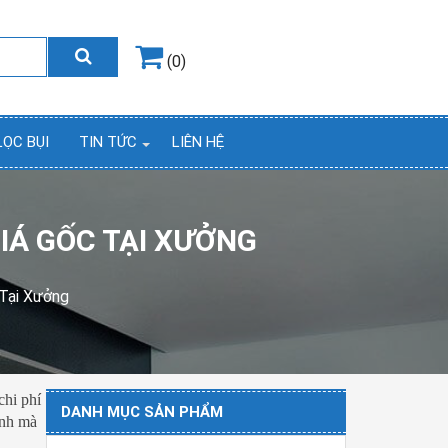
Hotline
0964.858.868
(0)
LỌC BỤI
TIN TỨC
LIÊN HỆ
GIÁ GỐC TẠI XƯỞNG
 Tại Xưởng
chi phí
DANH MỤC SẢN PHẨM
ịnh mà