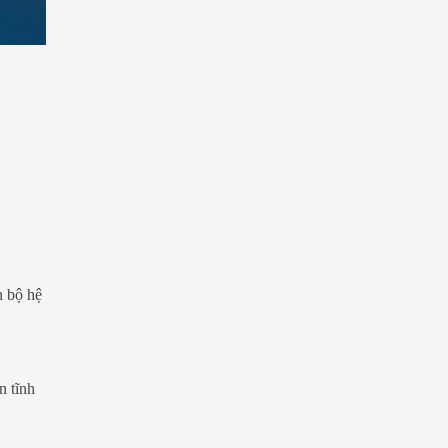
n bộ hệ
n tĩnh