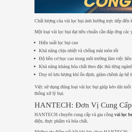
Chất lượng của vải lọc bụi ảnh hưởng trực tiếp đến 
Một loại vải lọc bụi đạt tiêu chuẩn cần đáp ứng các 
Hiệu suất lọc bụi cao
Khả năng chịu nhiệt và chống mài mòn tốt
Độ bền cơ học cao trong môi trường làm việc liên
Khả năng kháng hóa chất theo đặc thù từng ngành
Duy trì lưu lượng khí ổn định, giảm chênh áp hệ 
Việc sử dụng đúng loại vải lọc bụi giúp kéo dài tuổi
thống xử lý bụi.
HANTECH: Đơn Vị Cung Cấp V
HANTECH chuyên cung cấp và gia công
vải lọc b
điện, thực phẩm và hóa chất.
Những ưu điểm nổi bật khi lựa chọn HANTECH: