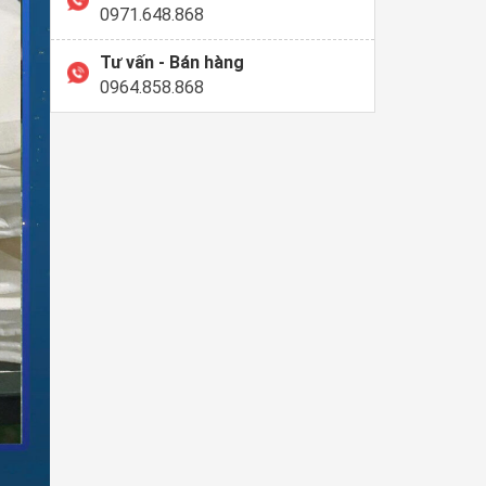
0971.648.868
Tư vấn - Bán hàng
0964.858.868