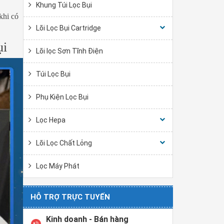
Khung Túi Lọc Bụi
khi có
Lõi Lọc Bụi Cartridge
ụi
Lõi lọc Sơn Tĩnh Điện
Túi Lọc Bụi
Phụ Kiện Lọc Bụi
Lọc Hepa
Lõi Lọc Chất Lỏng
Lọc Máy Phát
HỖ TRỢ TRỰC TUYẾN
Kinh doanh - Bán hàng