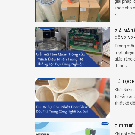
giải pháp 
khỏe cho c
k...
GIẢI MÃ 
CÔNG NGH
Trong môi 
một nhiệm
giúp tăng 
đóng v...
TÚI LỌC 
Khái Niệm 
từ vải sợi
thiết kế để
GIỚI THIỆ
Khi nói đế