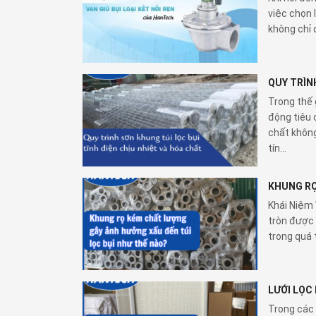
việc chọn 
không chỉ 
QUY TRÌN
Trong thế 
động tiêu 
chất không
tín...
KHUNG RỌ
Khái Niệm 
tròn được 
trong quá 
LƯỚI LỌC
Trong các 