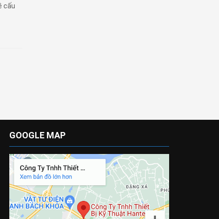
về cấu
GOOGLE MAP