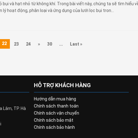
bỏ bụi và hạt nhỏ từ không khí. Trong bài viết này, chúng ta sẽ tìm hiểu 
 lý hoạt động, phân loại và ứng dụng của lưới lọc bụi tron...
22
23
24
»
30
...
Last »
HỖ TRỢ KHÁCH HÀNG
Hướng dẫn mua hàng
Chính sách thanh toán
a Lâm, TP. Hà
Chính sách vận chuyển
Chính sách bảo mật
i
Chính sách bảo hành