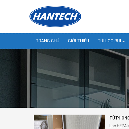
TRANG CHỦ
GIỚI THIỆU
TÚI LỌC BỤI
TỪ PHÒNG
Lọc HEPA k