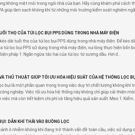
ùng không mệt mỏi trong ngôi nhà của bạn. Hãy cùng khám phá cách t
A giúp làm sạch không khí từ những môi trường kiểm soát nghiêm ngặ
TUỔI THỌ CỦA TÚI LỌC BỤI PPS DÙNG TRONG NHÀ MÁY ĐIỆN
kéo dài tuổi thọ của túi lọc bụi PPS dùng trong nhà máy điện. Để kéo dà
ủa túi lọc bụi PPS sử dụng trong nhà máy điện, vui lòng thực hiện bốn b
Biện pháp 1: Ngăn ngừa tác hại của túi lọc từ sương dầu. Hơi d...
VÀ THỦ THUẬT GIÚP TỐI ƯU HÓA HIỆU SUẤT CỦA HỆ THỐNG LỌC BỤ
ọc bụi là một phần quan trọng trong việc duy trì chất lượng không khí t
công nghiệp. Việc tối ưu hóa hệ thống này không chỉ giúp cải thiện môi
 việc mà còn tiết kiệm chi phí và tăng hiệu quả sản xuất. Mẹo 1: Kiểm..
BỤI: DẪN KHÍ THẢI VÀO BUỒNG LỌC
cảnh ô nhiễm không khí đang trở thành vấn đề toàn cầu, việc sử dụng 