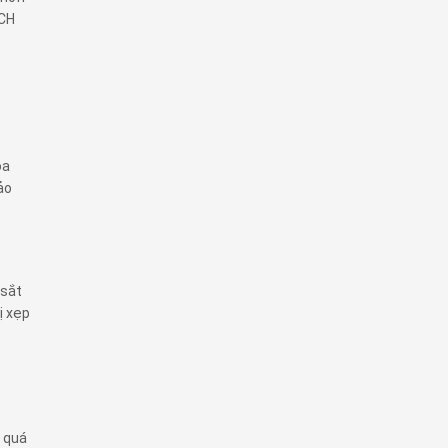
ECH
óa
ảo
 sắt
ị xẹp
g quá