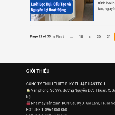
trình loại 
tạo, nguyên
Page 22 of 35
« First
...
10
«
20
21
GIỚI THIỆU
CÔNG TY TNHH THIẾT BỊ KỸ THUẬT HANTECH
Văn phòng: Số 399, đường Nguyễn Đức Thuận, X. Gi
Nội
Nhà máy sản xuất: KCN Kiêu Kỵ, X. Gia Lâm, TP.Hà Nộ
HOTLINE 1: 0964.858.868