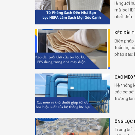
là người h
mà lọc HEP
nhất đến...
KÉO DÀI 
Biện pháp 
tuổi thọ c
pháp sau: 
CÁC MẸO 
Hệ thống l
các cơ sở 
trường làm
ỐNG LỌC 
Trong bối 