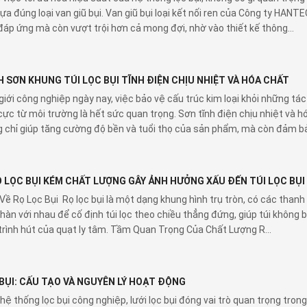
lựa đúng loại van giũ bụi. Van giũ bụi loại kết nối ren của Công ty HANT
đáp ứng mà còn vượt trội hơn cả mong đợi, nhờ vào thiết kế thông...
H SƠN KHUNG TÚI LỌC BỤI TĨNH ĐIỆN CHỊU NHIỆT VÀ HÓA CHẤT
giới công nghiệp ngày nay, việc bảo vệ cấu trúc kim loại khỏi những tác
cực từ môi trường là hết sức quan trọng. Sơn tĩnh điện chịu nhiệt và h
 chỉ giúp tăng cường độ bền và tuổi thọ của sản phẩm, mà còn đảm b
 LỌC BỤI KÉM CHẤT LƯỢNG GÂY ẢNH HƯỞNG XẤU ĐẾN TÚI LỌC BỤI
Về Rọ Lọc Bụi Rọ lọc bụi là một dạng khung hình trụ tròn, có các thanh
hàn với nhau để cố định túi lọc theo chiều thẳng đứng, giúp túi không b
trình hút của quạt ly tâm. Tầm Quan Trọng Của Chất Lượng R...
 BỤI: CẤU TẠO VÀ NGUYÊN LÝ HOẠT ĐỘNG
hệ thống lọc bụi công nghiệp, lưới lọc bụi đóng vai trò quan trọng tron