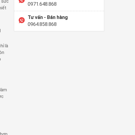
o sức
0971.648.868
hiết
Tư vấn - Bán hàng
0964.858.868
I
hỉ là
òn
p
 làm
ợc
 hơn