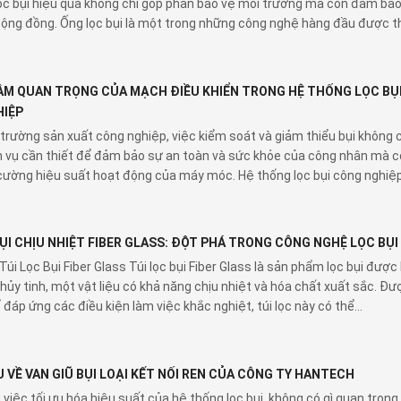
lọc bụi hiệu quả không chỉ góp phần bảo vệ môi trường mà còn đảm bả
ộng đồng. Ống lọc bụi là một trong những công nghệ hàng đầu được t
TẦM QUAN TRỌNG CỦA MẠCH ĐIỀU KHIỂN TRONG HỆ THỐNG LỌC BỤ
IỆP
trường sản xuất công nghiệp, việc kiểm soát và giảm thiểu bụi không c
 vụ cần thiết để đảm bảo sự an toàn và sức khỏe của công nhân mà c
cường hiệu suất hoạt động của máy móc. Hệ thống lọc bụi công nghiệ
BỤI CHỊU NHIỆT FIBER GLASS: ĐỘT PHÁ TRONG CÔNG NGHỆ LỌC BỤI
Túi Lọc Bụi Fiber Glass Túi lọc bụi Fiber Glass là sản phẩm lọc bụi được
 thủy tinh, một vật liệu có khả năng chịu nhiệt và hóa chất xuất sắc. Đư
 đáp ứng các điều kiện làm việc khắc nghiệt, túi lọc này có thể...
U VỀ VAN GIŨ BỤI LOẠI KẾT NỐI REN CỦA CÔNG TY HANTECH
n việc tối ưu hóa hiệu suất của hệ thống lọc bụi, không có gì quan trọng