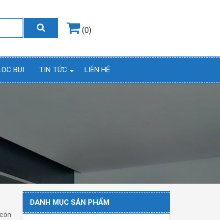
Hotline
0964.858.868
(0)
LỌC BỤI
TIN TỨC
LIÊN HỆ
DANH MỤC SẢN PHẨM
 còn