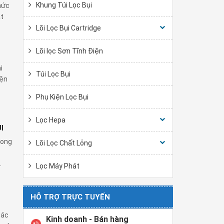
Khung Túi Lọc Bụi
hức
t
Lõi Lọc Bụi Cartridge
Lõi lọc Sơn Tĩnh Điện
i
Túi Lọc Bụi
iện
Phụ Kiện Lọc Bụi
Lọc Hepa
I
rong
Lõi Lọc Chất Lỏng
.
Lọc Máy Phát
HỖ TRỢ TRỰC TUYẾN
các
Kinh doanh - Bán hàng