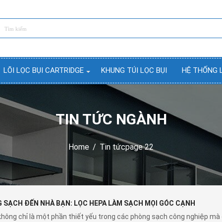
LÕI LỌC BỤI CARTRIDGE
KHUNG TÚI LỌC BỤI
HỆ THỐNG 
TIN TỨC NGÀNH
Home
/
Tin tức
page 22
 SẠCH ĐẾN NHÀ BẠN: LỌC HEPA LÀM SẠCH MỌI GÓC CẠNH
hông chỉ là một phần thiết yếu trong các phòng sạch công nghiệp mà