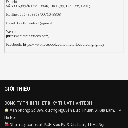
Địa chỉ:
Số 399 Nguyễn Đức Thuận, Trâu Quỳ, Gia Lâm, Hà Nội
Hotline: 0964858868/0971648868
Email: thietbihantech@gmail.com
Website:
[https://thietbihantech.com]
Facebook:
https://www.facebook.com/thietbilocbuicongnghiep
GIỚI THIỆU
CÔNG TY TNHH THIẾT BỊ KỸ THUẬT HANTECH
Văn phòng: Số 399, đường Nguyễn Đức Thuận, X. Gia Lâm, TP.
Hà Nội
Nhà máy sản xuất: KCN Kiêu Kỵ, X. Gia Lâm, TP.Hà Nội