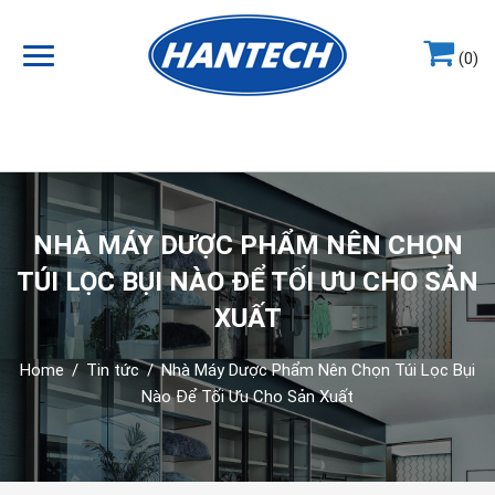
(0)
Hotline
0964.858.868
NHÀ MÁY DƯỢC PHẨM NÊN CHỌN
TÚI LỌC BỤI NÀO ĐỂ TỐI ƯU CHO SẢN
XUẤT
Home
/
Tin tức
/
Nhà Máy Dược Phẩm Nên Chọn Túi Lọc Bụi
Nào Để Tối Ưu Cho Sản Xuất