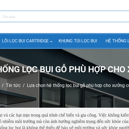
LÕI LỌC BỤI CARTRIDGE
KHUNG TÚI LỌC BỤI
HỆ THỐNG 
HỐNG LỌC BỤI GỖ PHÙ HỢP CHO
/
Tin tức
/
Lựa chọn hệ thống lọc bụi gỗ phù hợp cho xưởng c
 và các hạt mịn trong quá trình chế biến và gia công. Việc không kiểm
ây ô nhiễm môi trường mà còn ảnh hưởng nghiêm trọng đến sức khỏe của
ống lọc bụi là không thể thiếu để bảo vệ môi trường và sức khỏe người