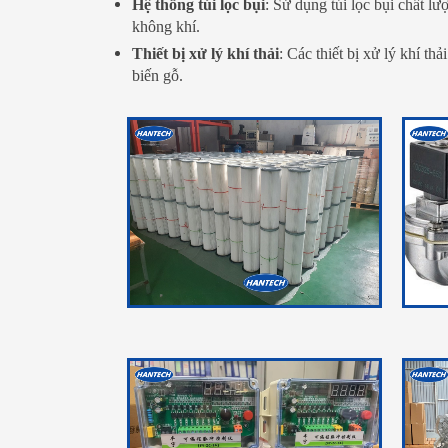
Hệ thống túi lọc bụi
: Sử dụng túi lọc bụi chất lư
không khí.
Thiết bị xử lý khí thải
: Các thiết bị xử lý khí thả
biến gỗ.