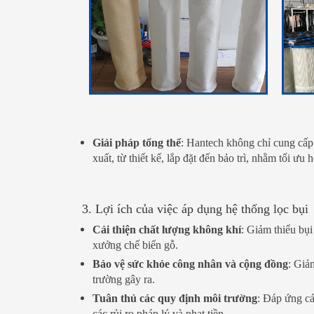
Giải pháp tổng thể
: Hantech không chỉ cung cấp 
xuất, từ thiết kế, lắp đặt đến bảo trì, nhằm tối ưu
3. Lợi ích của việc áp dụng hệ thống lọc bụi
Cải thiện chất lượng không khí
: Giảm thiểu bụ
xưởng chế biến gỗ.
Bảo vệ sức khỏe công nhân và cộng đồng
: Giả
trường gây ra.
Tuân thủ các quy định môi trường
: Đáp ứng cá
các rủi ro pháp lý và phạt tiền.