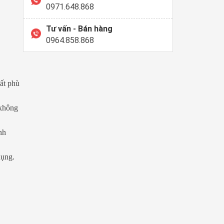
0971.648.868
Tư vấn - Bán hàng
0964.858.868
uất phù
 không
nh
dụng.