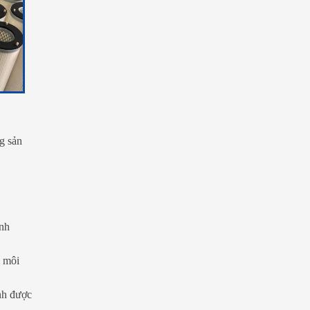
ng sản
anh
m môi
nh được