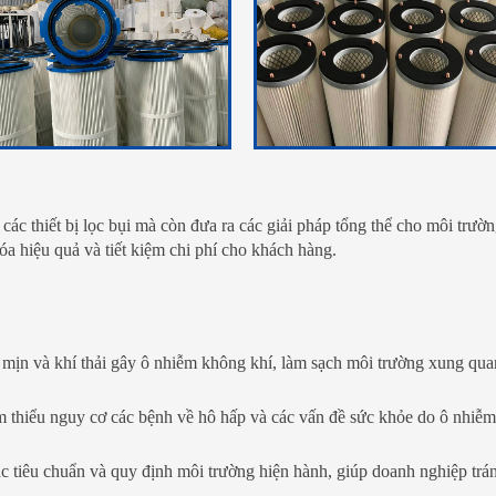
các thiết bị lọc bụi mà còn đưa ra các giải pháp tổng thể cho môi trườ
 hóa hiệu quả và tiết kiệm chi phí cho khách hàng.
i mịn và khí thải gây ô nhiễm không khí, làm sạch môi trường xung qu
m thiểu nguy cơ các bệnh về hô hấp và các vấn đề sức khỏe do ô nhiễ
c tiêu chuẩn và quy định môi trường hiện hành, giúp doanh nghiệp trá