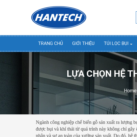
TRANG CHỦ
GIỚI THIỆU
TÚI LỌC BỤI
LỰA CHỌN HỆ T
Home
Ngành công nghiệp chế biến gỗ sản xuất ra lượng bụi
được bụi và khí thải từ quá trình này không chỉ g
nhân và sự an toàn của xưởng sản xuất. Do đó, hệ th