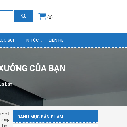
Hotline
0964.858.868
(0)
LỌC BỤI
TIN TỨC
LIÊN HỆ
 XƯỞNG CỦA BẠN
ủa bạn
 soát
DANH MỤC SẢN PHẨM
 công
 lao