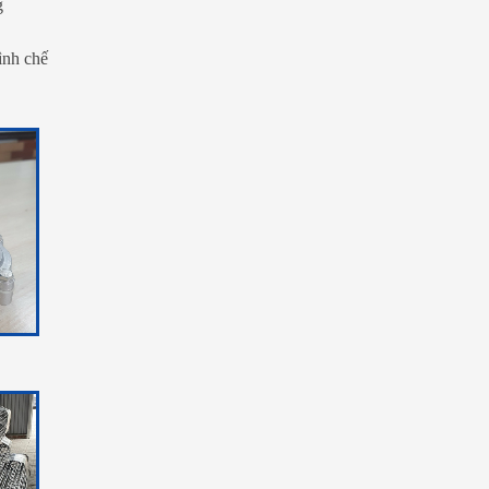
g
rình chế