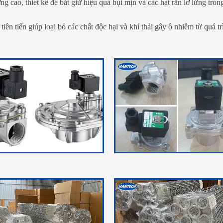
ợng cao, thiết kế để bắt giữ hiệu quả bụi mịn và các hạt rắn lơ lửng tron
i tiên tiến giúp loại bỏ các chất độc hại và khí thải gây ô nhiễm từ quá t