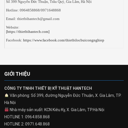
Số 399 Nguyễn Đức Thuận, Trâu Quỳ, Gia Lâm, Hà Nội
Hotline: 0964858868/0971648868
Email: thietbihantech@gmail.com
Website:
[https://thietbihantech.com]
Facebook:
https://www.facebook.com/thietbilocbuicongnghiep
GIỚI THIỆU
CÔNG TY TNHH THIẾT BỊ KỸ THUẬT HANTECH
Văn phòng: Số 399, đường Nguyễn Đức Thuận, X. Gia Lâm, TP.
Hà Nội
Nhà máy sản xuất: KCN Kiêu Kỵ, X. Gia Lâm, TP.Hà Nội
HOTLINE 1: 0964.858.868
HOTLINE 2: 0971.648.868