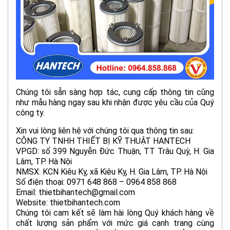
Chúng tôi sẵn sàng hợp tác, cung cấp thông tin cũng
như mẫu hàng ngay sau khi nhận được yêu cầu của Quý
công ty.
Xin vui lòng liên hệ với chúng tôi qua thông tin sau:
CÔNG TY TNHH THIẾT BỊ KỸ THUẬT HANTECH
VPGD: số 399 Nguyễn Đức Thuận, TT Trâu Quỳ, H. Gia
Lâm, TP. Hà Nội
NMSX: KCN Kiêu Kỵ, xã Kiêu Kỵ, H. Gia Lâm, TP. Hà Nội
Số điện thoại: 0971 648 868 – 0964 858 868
Email: thietbihantech@gmail.com
Website: thietbihantech.com
Chúng tôi cam kết sẽ làm hài lòng Quý khách hàng về
chất lượng sản phẩm với mức giá cạnh trang cùng