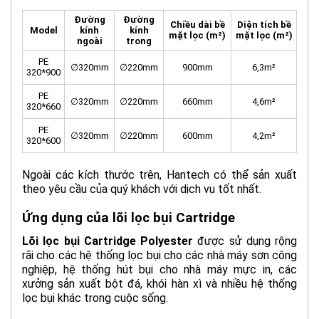
Đường
Đường
Chiều dài bề
Diện tích bề
Model
kính
kính
mặt lọc (m²)
mặt lọc (m²)
ngoài
trong
PE
∅320mm
∅220mm
900mm
6,3m²
320*900
PE
∅320mm
∅220mm
660mm
4,6m²
320*660
PE
∅320mm
∅220mm
600mm
4,2m²
320*600
Ngoài các kích thước trên, Hantech có thể sản xuất
theo yêu cầu của quý khách với dịch vụ tốt nhất.
Ứng dụng của lõi lọc bụi Cartridge
Lõi lọc bụi Cartridge Polyester
được sử dụng rộng
rãi cho các hệ thống lọc bụi cho các nhà máy sơn công
nghiệp, hệ thống hút bụi cho nhà máy mực in, các
xưởng sản xuất bột đá, khói hàn xì và nhiều hệ thống
lọc bụi khác trong cuộc sống.