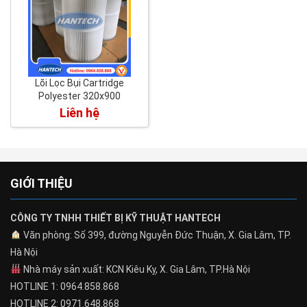
Lõi Lọc Bụi Cartridge
Polyester 320x900
Liên hệ
GIỚI THIỆU
CÔNG TY TNHH THIẾT BỊ KỸ THUẬT HANTECH
Văn phòng: Số 399, đường Nguyễn Đức Thuận, X. Gia Lâm, TP.
Hà Nội
Nhà máy sản xuất: KCN Kiêu Kỵ, X. Gia Lâm, TP.Hà Nội
HOTLINE 1: 0964.858.868
HOTLINE 2: 0971.648.868