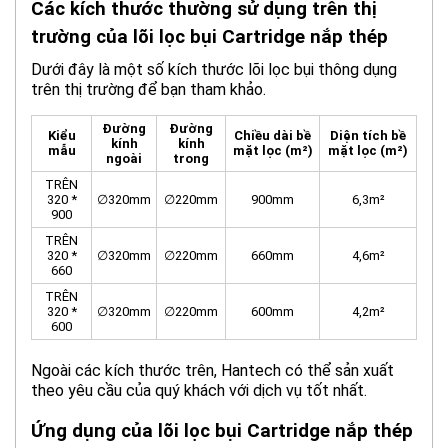
Các kích thước thường sử dụng trên thị
trường của lõi lọc bụi Cartridge nắp thép
Dưới đây là một số kích thước lõi lọc bụi thông dụng
trên thị trường để bạn tham khảo.
Đường
Đường
Kiểu
Chiều dài bề
Diện tích bề
kính
kính
mẫu
mặt lọc (m²)
mặt lọc (m²)
ngoài
trong
TRÊN
320 *
∅320mm
∅220mm
900mm
6,3m²
900
TRÊN
320 *
∅320mm
∅220mm
660mm
4,6m²
660
TRÊN
320 *
∅320mm
∅220mm
600mm
4,2m²
600
Ngoài các kích thước trên, Hantech có thể sản xuất
theo yêu cầu của quý khách với dịch vụ tốt nhất.
Ứng dụng của lõi lọc bụi Cartridge nắp thép