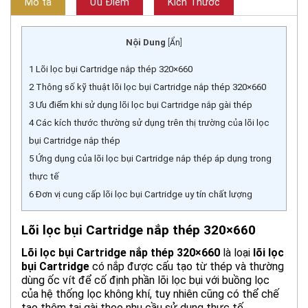
Mô tả
Ưu Điểm
Kích Thước
Nội Dung
[
Ẩn
]
1
Lõi lọc bụi Cartridge nắp thép 320×660
2
Thông số kỹ thuật lõi lọc bụi Cartridge nắp thép 320×660
3
Ưu điểm khi sử dụng lõi lọc bụi Cartridge nắp gài thép
4
Các kích thước thường sử dụng trên thị trường của lõi lọc
bụi Cartridge nắp thép
5
Ứng dụng của lõi lọc bụi Cartridge nắp thép áp dụng trong
thực tế
6
Đơn vị cung cấp lõi lọc bụi Cartridge uy tín chất lượng
Lõi lọc bụi Cartridge nắp thép 320×660
Lõi lọc bụi Cartridge nắp thép 320×660
là loại
lõi lọc
bụi Cartridge
có nắp được cấu tạo từ thép và thường
dùng ốc vít để cố định phần lõi lọc bụi với buồng lọc
của hệ thống lọc không khí, tuy nhiên cũng có thể chế
tạo thêm tai gài theo nhu cầu sử dụng thực tế.