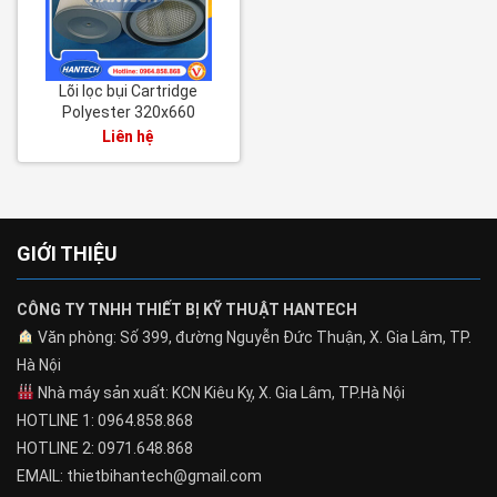
Lõi lọc bụi Cartridge
Polyester 320x660
Liên hệ
GIỚI THIỆU
CÔNG TY TNHH THIẾT BỊ KỸ THUẬT HANTECH
Văn phòng: Số 399, đường Nguyễn Đức Thuận, X. Gia Lâm, TP.
Hà Nội
Nhà máy sản xuất: KCN Kiêu Kỵ, X. Gia Lâm, TP.Hà Nội
HOTLINE 1: 0964.858.868
HOTLINE 2: 0971.648.868
EMAIL: thietbihantech@gmail.com