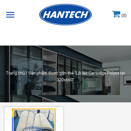
(0)
Hotline
0964.858.868
Trang chủ
/ Sản phẩm được gắn thẻ “Lõi lọc Cartridge Polyester
320x660”