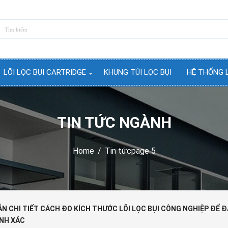
LÕI LỌC BỤI CARTRIDGE
KHUNG TÚI LỌC BỤI
HỆ THỐNG 
TIN TỨC NGÀNH
Home
/
Tin tức
page 5
N CHI TIẾT CÁCH ĐO KÍCH THƯỚC LÕI LỌC BỤI CÔNG NGHIỆP ĐỂ 
NH XÁC