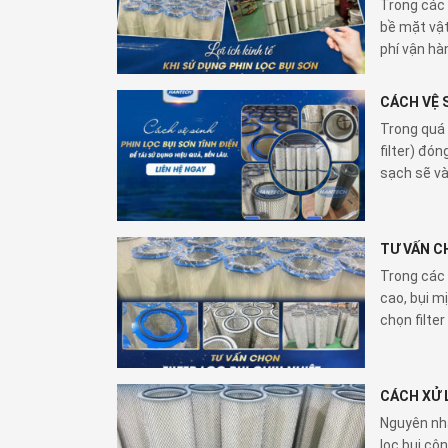
Trong các 
bề mặt vật
phí vận hà
CÁCH VỆ 
Trong quá t
filter) đó
sạch sẽ và
TƯ VẤN CH
Trong các 
cao, bụi mị
chọn filter
CÁCH XỬ 
Nguyên nhâ
lọc bụi côn