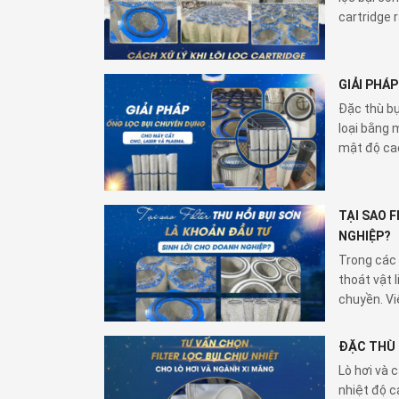
cartridge r
GIẢI PHÁ
Đặc thù bụ
loại bằng 
mật độ cao
TẠI SAO F
NGHIỆP?
Trong các 
thoát vật 
chuyền. Việ
ĐẶC THÙ 
Lò hơi và 
nhiệt độ c