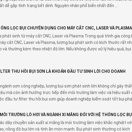
ất dễ gặp tình trạng bết dính. Nguyên nhân phổ biến nhất đến ...
P ỐNG LỌC BỤI CHUYÊN DỤNG CHO MÁY CẮT CNC, LASER VÀ PLASMA
i phát sinh từ máy cắt CNC, Laser và Plasma Trong quá trình gia công 
máy cắt CNC, Laser và Plasma, lượng bụi phát sinh có kích thước rất nh
 và thường kèm theo nhiệt độ lớn. Nếu không được xử lý hiệu quả, bụi k
ILTER THU HỒI BỤI SƠN LÀ KHOẢN ĐẦU TƯ SINH LỜI CHO DOANH
ngành sơn công nghiệp, lượng bụi sơn phát sinh lớn không chỉ gây thấ
liệu mà còn ảnh hưởng trực tiếp đến môi trường làm việc và hiệu suất 
c đầu tư filter thu hồi bụi sơn giúp doanh nghiệp kiểm soát tốt bụi phát
MÔI TRƯỜNG LÒ HƠI VÀ NGÀNH XI MĂNG ĐỐI VỚI HỆ THỐNG LỌC BỤ
các dây chuyền sản xuất xi măng là môi trường làm việc khắc nghiệt vớ
ao, nồng độ bụi lớn và tính ăn mòn mạnh. Bụi phát sinh thường có kích