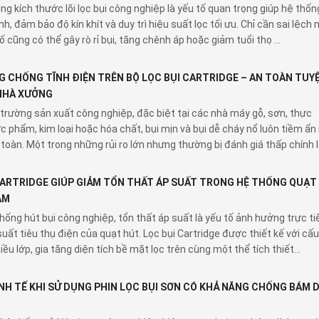
ng kích thước lõi lọc bụi công nghiệp là yếu tố quan trọng giúp hệ thốn
h, đảm bảo độ kín khít và duy trì hiệu suất lọc tối ưu. Chỉ cần sai lệch 
 cũng có thể gây rò rỉ bụi, tăng chênh áp hoặc giảm tuổi thọ ...
G CHỐNG TĨNH ĐIỆN TRÊN BỘ LỌC BỤI CARTRIDGE – AN TOÀN TUY
NHÀ XƯỞNG
trường sản xuất công nghiệp, đặc biệt tại các nhà máy gỗ, sơn, thực
 phẩm, kim loại hoặc hóa chất, bụi mịn và bụi dễ cháy nổ luôn tiềm ẩn
toàn. Một trong những rủi ro lớn nhưng thường bị đánh giá thấp chính là 
CARTRIDGE GIÚP GIẢM TỔN THẤT ÁP SUẤT TRONG HỆ THỐNG QUẠT
ÂM
hống hút bụi công nghiệp, tổn thất áp suất là yếu tố ảnh hưởng trực ti
uất tiêu thụ điện của quạt hút. Lọc bụi Cartridge được thiết kế với cấu
ều lớp, gia tăng diện tích bề mặt lọc trên cùng một thể tích thiết...
KINH TẾ KHI SỬ DỤNG PHIN LỌC BỤI SƠN CÓ KHẢ NĂNG CHỐNG BÁM 