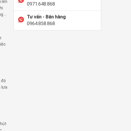
 lên
0971.648.868
hi
 ...
Tư vấn - Bán hàng
0964.858.868
e
việc
t độ
c lựa
 hút
c