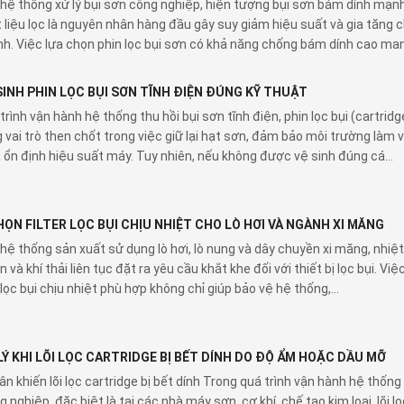
hệ thống xử lý bụi sơn công nghiệp, hiện tượng bụi sơn bám dính mạnh
 liệu lọc là nguyên nhân hàng đầu gây suy giảm hiệu suất và gia tăng c
nh. Việc lựa chọn phin lọc bụi sơn có khả năng chống bám dính cao mang
SINH PHIN LỌC BỤI SƠN TĨNH ĐIỆN ĐÚNG KỸ THUẬT
rình vận hành hệ thống thu hồi bụi sơn tĩnh điện, phin lọc bụi (cartridg
ng vai trò then chốt trong việc giữ lại hạt sơn, đảm bảo môi trường làm 
 ổn định hiệu suất máy. Tuy nhiên, nếu không được vệ sinh đúng cá...
ỌN FILTER LỌC BỤI CHỊU NHIỆT CHO LÒ HƠI VÀ NGÀNH XI MĂNG
hệ thống sản xuất sử dụng lò hơi, lò nung và dây chuyền xi măng, nhiệ
n và khí thải liên tục đặt ra yêu cầu khắt khe đối với thiết bị lọc bụi. Việ
 lọc bụi chịu nhiệt phù hợp không chỉ giúp bảo vệ hệ thống,...
LÝ KHI LÕI LỌC CARTRIDGE BỊ BẾT DÍNH DO ĐỘ ẨM HOẶC DẦU MỠ
n khiến lõi lọc cartridge bị bết dính Trong quá trình vận hành hệ thống
g nghiệp, đặc biệt là tại các nhà máy sơn, cơ khí, chế tạo kim loại, lõi lọ