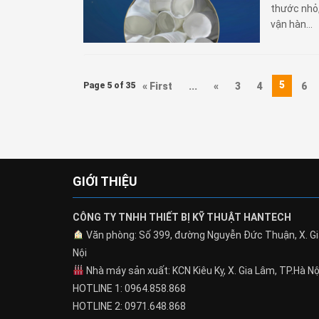
thước nhỏ,
vận hàn...
5
Page 5 of 35
« First
...
«
3
4
6
GIỚI THIỆU
CÔNG TY TNHH THIẾT BỊ KỸ THUẬT HANTECH
Văn phòng: Số 399, đường Nguyễn Đức Thuận, X. Gi
Nội
Nhà máy sản xuất: KCN Kiêu Kỵ, X. Gia Lâm, TP.Hà Nộ
HOTLINE 1: 0964.858.868
HOTLINE 2: 0971.648.868