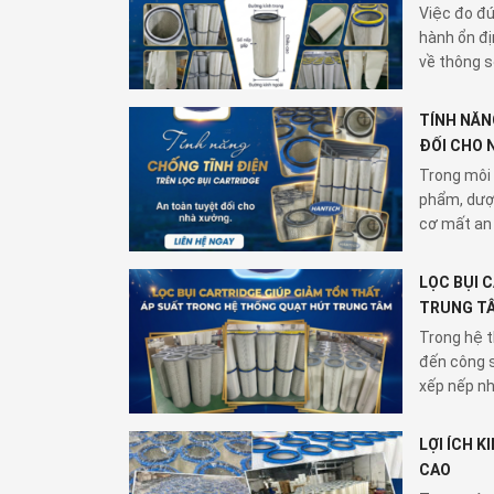
Việc đo đú
hành ổn địn
về thông số
TÍNH NĂN
ĐỐI CHO 
Trong môi 
phẩm, dược
cơ mất an 
LỌC BỤI 
TRUNG T
Trong hệ t
đến công s
xếp nếp nhi
LỢI ÍCH 
CAO