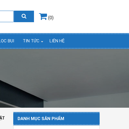
Hotline
0964.858.868
(0)
LỌC BỤI
TIN TỨC
LIÊN HỆ
ĐẶT
DANH MỤC SẢN PHẨM