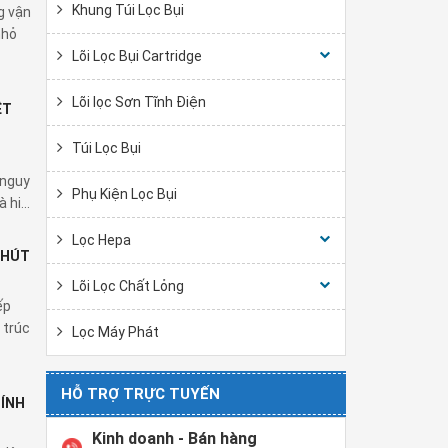
Khung Túi Lọc Bụi
g vận
nhỏ
Lõi Lọc Bụi Cartridge
Lõi lọc Sơn Tĩnh Điện
ỆT
Túi Lọc Bụi
 nguy
Phụ Kiện Lọc Bụi
hi...
Lọc Hepa
 HÚT
Lõi Lọc Chất Lỏng
ếp
 trúc
Lọc Máy Phát
HỖ TRỢ TRỰC TUYẾN
DÍNH
Kinh doanh - Bán hàng