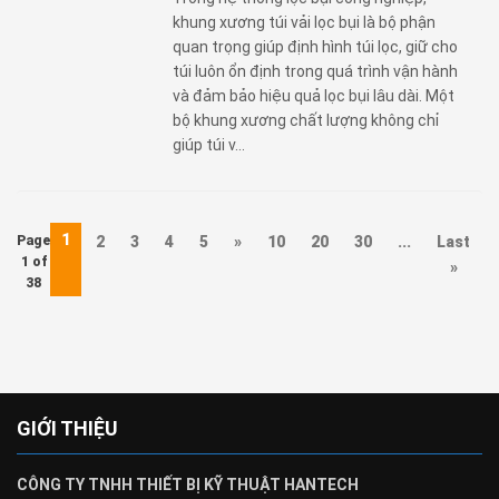
khung xương túi vải lọc bụi là bộ phận
quan trọng giúp định hình túi lọc, giữ cho
túi luôn ổn định trong quá trình vận hành
và đảm bảo hiệu quả lọc bụi lâu dài. Một
bộ khung xương chất lượng không chỉ
giúp túi v...
1
Page
2
3
4
5
»
10
20
30
...
Last
1 of
»
38
GIỚI THIỆU
CÔNG TY TNHH THIẾT BỊ KỸ THUẬT HANTECH