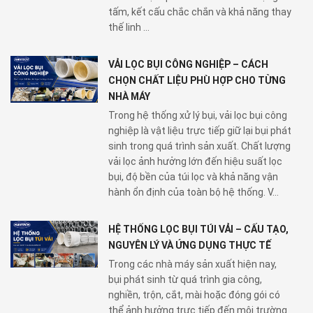
tấm, kết cấu chắc chắn và khả năng thay
thế linh ...
VẢI LỌC BỤI CÔNG NGHIỆP – CÁCH
CHỌN CHẤT LIỆU PHÙ HỢP CHO TỪNG
NHÀ MÁY
Trong hệ thống xử lý bụi, vải lọc bụi công
nghiệp là vật liệu trực tiếp giữ lại bụi phát
sinh trong quá trình sản xuất. Chất lượng
vải lọc ảnh hưởng lớn đến hiệu suất lọc
bụi, độ bền của túi lọc và khả năng vận
hành ổn định của toàn bộ hệ thống. V...
HỆ THỐNG LỌC BỤI TÚI VẢI – CẤU TẠO,
NGUYÊN LÝ VÀ ỨNG DỤNG THỰC TẾ
Trong các nhà máy sản xuất hiện nay,
bụi phát sinh từ quá trình gia công,
nghiền, trộn, cắt, mài hoặc đóng gói có
thể ảnh hưởng trực tiếp đến môi trường