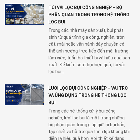
TÚI VẢI LỌC BỤI CÔNG NGHIỆP – BỘ
PHẬN QUAN TRỌNG TRONG HỆ THỐNG
LỌC BỤI
Trong các nhà máy sản xuất, bụi phát
sinh từ quá trình gia công, nghiền, trộn,
cắt, mài hoặc vận hành dây chuyền có
thể ảnh hưởng trực tiếp đến môi trường
làm việc, tuổi thọ thiết bị và hiệu quả sản
xuất. Để kiểm soát bụi hiệu quả, túi vải
lọc bụi...
LƯỚI LỌC BỤI CÔNG NGHIỆP – VAI TRÒ
VÀ ỨNG DỤNG TRONG HỆ THỐNG LỌC
BỤI
Trong các hệ thống xử lý bụi công
nghiệp, lưới lọc bụi là một trong những
bộ phận quan trọng giúp giữ lại bụi bẩn,
tạp chất và hỗ trợ quá trình lọc không khí
diễn ra hiệu quả hơn. Với thiết kế dạng