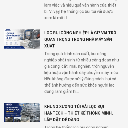
làm việc và hiệu quả vận hành của thiết
bị. Vì vậy, hệ thống lọc bụi túi vải được
xem là một t...
LỌC BỤI CÔNG NGHIỆP LÀ GÌ? VAI TRÒ
QUAN TRỌNG TRONG NHÀ MÁY SẢN
XUẤT
Trong quá trình sản xuất, bụi công
nghiệp phát sinh từ nhiều công đoạn như
gia công, cắt, mài, nghiền, trộn nguyên
liệu hoặc vận hành dây chuyền máy móc.
Nếu không được xử lý đúng cách, bụi có
thể ảnh hưởng đến sức khỏe người lao
động, làm giảm hi...
KHUNG XƯƠNG TÚI VẢI LỌC BỤI
HANTECH – THIẾT KẾ THÔNG MINH,
LẮP ĐẶT DỄ DÀNG
Trong hệ thống lọc bụi công nghiệp,