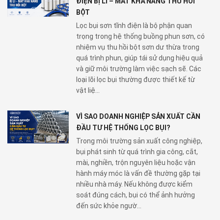
ĐIỆN BỊ LÌ – MẤT KHẢ NĂNG THU HỒI
BỘT
Lọc bụi sơn tĩnh điện là bộ phận quan
trọng trong hệ thống buồng phun sơn, có
nhiệm vụ thu hồi bột sơn dư thừa trong
quá trình phun, giúp tái sử dụng hiệu quả
và giữ môi trường làm việc sạch sẽ. Các
loại lõi lọc bụi thường được thiết kế từ
vật liệ...
VÌ SAO DOANH NGHIỆP SẢN XUẤT CẦN
ĐẦU TƯ HỆ THỐNG LỌC BỤI?
Trong môi trường sản xuất công nghiệp,
bụi phát sinh từ quá trình gia công, cắt,
mài, nghiền, trộn nguyên liệu hoặc vận
hành máy móc là vấn đề thường gặp tại
nhiều nhà máy. Nếu không được kiểm
soát đúng cách, bụi có thể ảnh hưởng
đến sức khỏe ngườ...