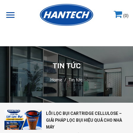
(0)
Hotline
0964.858.868
TIN TỨC
Home
/
Tin tức
LÕI LỌC BỤI CARTRIDGE CELLULOSE –
GIẢI PHÁP LỌC BỤI HIỆU QUẢ CHO NHÀ
MÁY