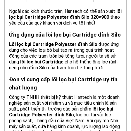
Ngoài các kích thước trên, Hantech có thể sản xuất
lõi
lọc bụi Cartridge Polyester đỉnh Silo 320×900
theo
yêu cầu của quý khách với dịch vụ tốt nhất.
Ứng dụng của lõi lọc bụi Cartridge đỉnh Silo
Lõi lọc bụi Cartridge Polyester đỉnh Silo
được ứng
dụng cho việc loại bỏ bụi tạo ra trong quá trình hoạt
động của các trạm trộn bê tông tươi, người ta sẽ sử
dụng
lõi lọc bụi Cartridge
cho hệ thống ống lọc rành
riêng cho đỉnh Silo của trạm trộn bê tông tươi.
Đơn vị cung cấp lõi lọc bụi Cartridge uy tín
chất lượng
Công ty TNHH thiết bị kỹ thuật Hantech là một doanh
nghiệp sản xuất với nhiệm vụ và mục tiêu chính là sản
xuất, phát triển thị trường các sản phẩm
lõi lọc bụi
Cartridge Polyester
đỉnh Silo
, lọc bụi túi vải, lọc
phòng sạch,… hàng đầu của Việt Nam. Với quy mô Nhà
máy sản xuất, cửa hàng kinh doanh, lực lượng lao động