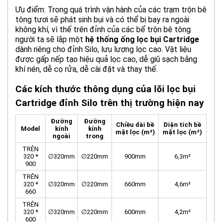
Ưu điểm: Trong quá trình vận hành của các trạm trộn bê
tông tươi sẽ phát sinh bụi và có thể bị bay ra ngoài
không khí, vì thế trên đỉnh của các bể trộn bê tông
người ta sẽ lắp một
hệ thống ống lọc bụi Cartridge
dành riêng cho đỉnh
Silo
, lưu lượng lọc cao. Vật liệu
được gấp nếp tạo hiệu quả lọc cao, dễ giũ sạch bằng
khí nén, dễ cọ rửa, dễ cài đặt và thay thế.
Các kích thước thông dụng của lõi lọc bụi
Cartridge đỉnh Silo trên thị trường hiện nay
Đường
Đường
Chiều dài bề
Diện tích bề
Model
kính
kính
mặt lọc (m²)
mặt lọc (m²)
ngoài
trong
TRÊN
320 *
∅320mm
∅220mm
900mm
6,3m²
900
TRÊN
320 *
∅320mm
∅220mm
660mm
4,6m²
660
TRÊN
320 *
∅320mm
∅220mm
600mm
4,2m²
600