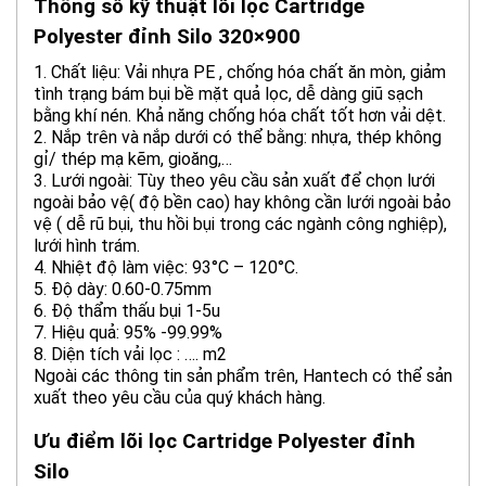
Thông số kỹ thuật lõi lọc Cartridge
Polyester đỉnh Silo 320×900
1. Chất liệu: Vải nhựa PE , chống hóa chất ăn mòn, giảm
tình trạng bám bụi bề mặt quả lọc, dễ dàng giũ sạch
bằng khí nén. Khả năng chống hóa chất tốt hơn vải dệt.
2. Nắp trên và nắp dưới có thể bằng: nhựa, thép không
gỉ/ thép mạ kẽm, gioăng,…
3. Lưới ngoài: Tùy theo yêu cầu sản xuất để chọn lưới
ngoài bảo vệ( độ bền cao) hay không cần lưới ngoài bảo
vệ ( dễ rũ bụi, thu hồi bụi trong các ngành công nghiệp),
lưới hình trám.
4. Nhiệt độ làm việc: 93°C – 120°C.
5. Độ dày: 0.60-0.75mm
6. Độ thẩm thấu bụi 1-5u
7. Hiệu quả: 95% -99.99%
8. Diện tích vải lọc : …. m2
Ngoài các thông tin sản phẩm trên, Hantech có thể sản
xuất theo yêu cầu của quý khách hàng.
Ưu điểm lõi lọc Cartridge Polyester đỉnh
Silo