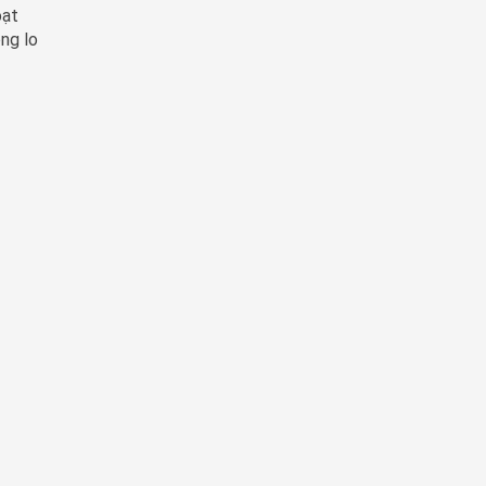
oạt
ng lo