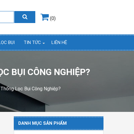
Hotline
0964.858.868
(0)
LỌC BỤI
TIN TỨC
LIÊN HỆ
ỌC BỤI CÔNG NGHIỆP?
 Thống Lọc Bụi Công Nghiệp?
DANH MỤC SẢN PHẨM