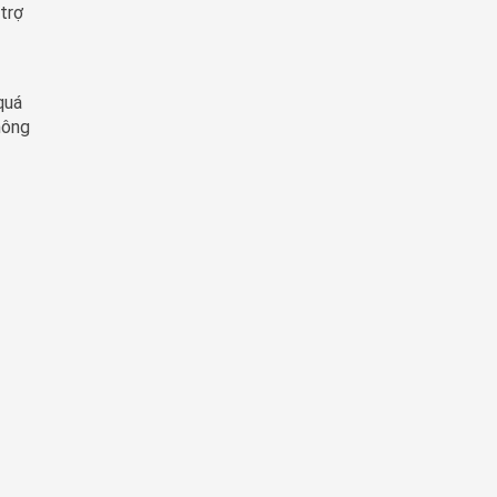
 trợ
quá
hông