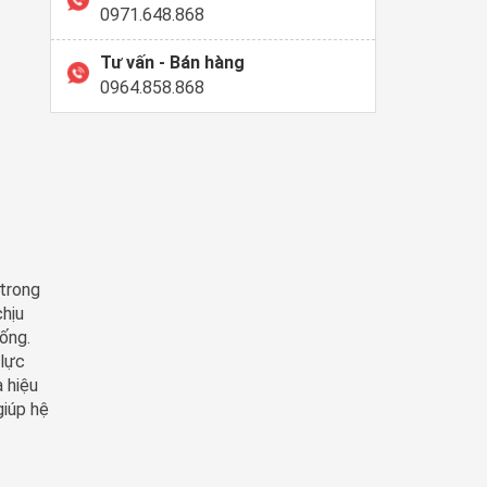
0971.648.868
Tư vấn - Bán hàng
0964.858.868
 trong
chịu
hống.
 lực
 hiệu
giúp hệ