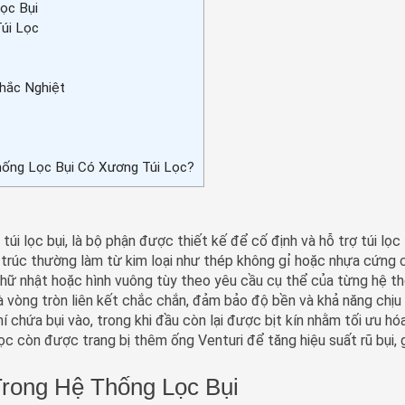
ọc Bụi
úi Lọc
hắc Nghiệt
ống Lọc Bụi Có Xương Túi Lọc?
úi lọc bụi, là bộ phận được thiết kế để cố định và hỗ trợ túi lọc
u trúc thường làm từ kim loại như thép không gỉ hoặc nhựa cứng 
h chữ nhật hoặc hình vuông tùy theo yêu cầu cụ thể của từng hệ t
à vòng tròn liên kết chắc chắn, đảm bảo độ bền và khả năng chịu
chứa bụi vào, trong khi đầu còn lại được bịt kín nhằm tối ưu hóa
lọc còn được trang bị thêm ống Venturi để tăng hiệu suất rũ bụi, 
Trong Hệ Thống Lọc Bụi