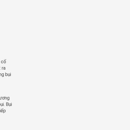
c cố
 ra
ng bụi
Xương
ụi. Bụi
iếp