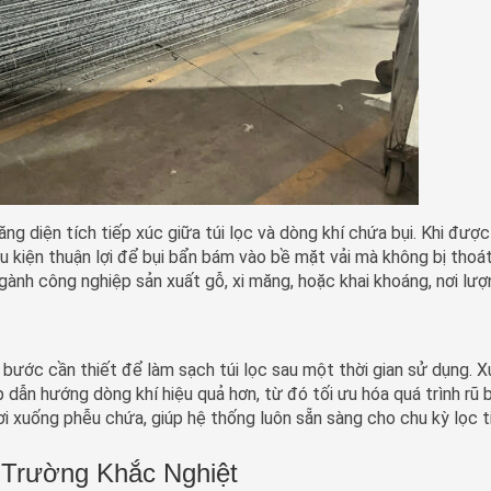
tăng diện tích tiếp xúc giữa túi lọc và dòng khí chứa bụi. Khi đượ
ều kiện thuận lợi để bụi bẩn bám vào bề mặt vải mà không bị thoát
gành công nghiệp sản xuất gỗ, xi măng, hoặc khai khoáng, nơi lượ
là bước cần thiết để làm sạch túi lọc sau một thời gian sử dụng. 
úp dẫn hướng dòng khí hiệu quả hơn, từ đó tối ưu hóa quá trình rũ b
ơi xuống phễu chứa, giúp hệ thống luôn sẵn sàng cho chu kỳ lọc t
 Trường Khắc Nghiệt