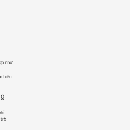
hợp như
m hiệu
ng
chỉ
 trò