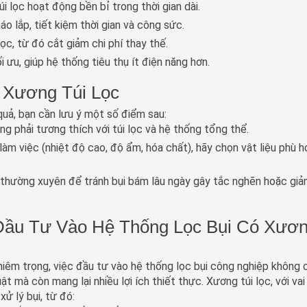
úi lọc hoạt động bền bỉ trong thời gian dài.
háo lắp, tiết kiệm thời gian và công sức.
lọc, từ đó cắt giảm chi phí thay thế.
tối ưu, giúp hệ thống tiêu thụ ít điện năng hơn.
 Xương Túi Lọc
quả, bạn cần lưu ý một số điểm sau:
ng phải tương thích với túi lọc và hệ thống tổng thể.
làm việc (nhiệt độ cao, độ ẩm, hóa chất), hãy chọn vật liệu phù 
g thường xuyên để tránh bụi bám lâu ngày gây tắc nghẽn hoặc giả
Đầu Tư Vào Hệ Thống Lọc Bụi Có Xươ
iêm trọng, việc đầu tư vào hệ thống lọc bụi công nghiệp không 
 mà còn mang lại nhiều lợi ích thiết thực. Xương túi lọc, với vai
xử lý bụi, từ đó: