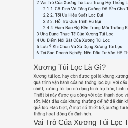
2
Vai Trò Của Xương Túi Lọc Trong Hệ Thống L
2.1
1. Cố Định Và Tăng Cường Độ Bền Cho T
2.2
2. Tối Ưu Hiệu Suất Lọc Bụi
2.3
3. Hỗ Trợ Quá Trình Rũ Bụi
2.4
4. Đảm Bảo Độ Bền Trong Môi Trường K
3
Ứng Dụng Thực Tế Của Xương Túi Lọc
4
Ưu Điểm Nổi Bật Của Xương Túi Lọc
5
Lưu Ý Khi Chọn Và Sử Dụng Xương Túi Lọc
6
Tại Sao Doanh Nghiệp Nên Đầu Tư Vào Hệ Th
Xương Túi Lọc Là Gì?
Xương túi lọc, hay còn được gọi là khung xương t
quá trình vận hành của hệ thống lọc bụi. Với cấ
nhiệt, xương túi lọc có dạng hình trụ tròn, hìn
Thiết bị này được gia công với các thanh dọc v
tốt. Một đầu của khung thường để hở để dẫn khí 
quả lọc. Đặc biệt, ở một số thiết kế, xương túi 
thống hoạt động ổn định hơn.
Vai Trò Của Xương Túi Lọc 