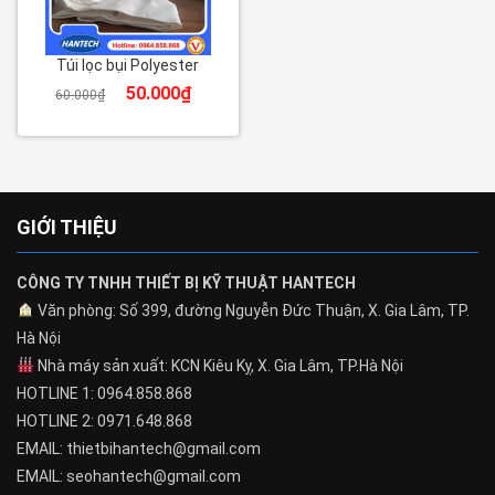
Túi lọc bụi Polyester
50.000
₫
60.000
₫
GIỚI THIỆU
CÔNG TY TNHH THIẾT BỊ KỸ THUẬT HANTECH
Văn phòng: Số 399, đường Nguyễn Đức Thuận, X. Gia Lâm, TP.
Hà Nội
Nhà máy sản xuất: KCN Kiêu Kỵ, X. Gia Lâm, TP.Hà Nội
HOTLINE 1: 0964.858.868
HOTLINE 2: 0971.648.868
EMAIL: thietbihantech@gmail.com
EMAIL: seohantech@gmail.com