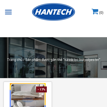
(0)
Hotline
0964.858.868
Trang chủ
/ Sản phẩm được gắn thẻ “túi vải lọc bụi polyester”
- 17%