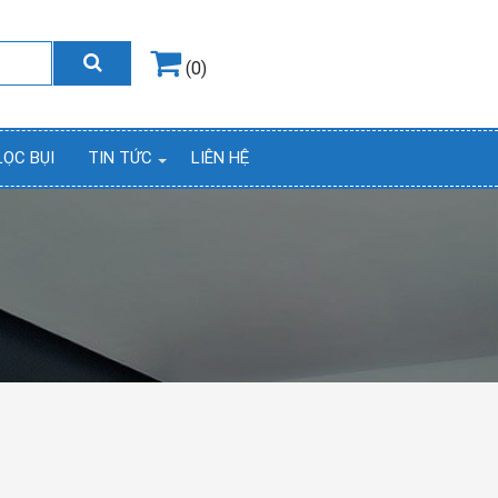
Hotline
0964.858.868
(0)
LỌC BỤI
TIN TỨC
LIÊN HỆ