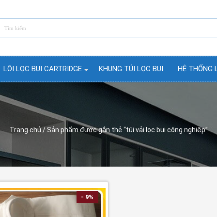
LÕI LỌC BỤI CARTRIDGE
KHUNG TÚI LỌC BỤI
HỆ THỐNG 
Trang chủ
/ Sản phẩm được gắn thẻ “túi vải lọc bụi công nghiệp”
- 9%