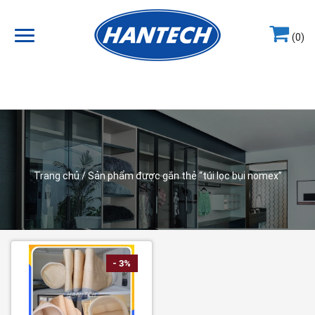
(0)
Hotline
0964.858.868
Trang chủ
/ Sản phẩm được gắn thẻ “túi lọc bụi nomex”
- 3%