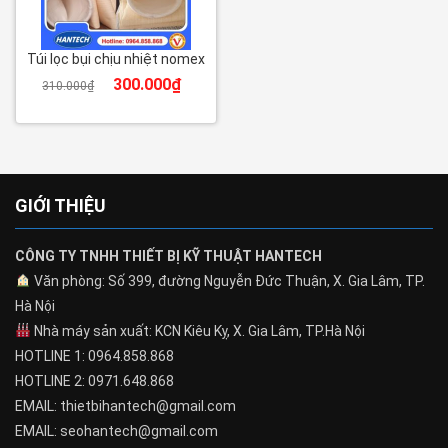
Túi lọc bụi chịu nhiệt nomex
300.000
₫
310.000
₫
GIỚI THIỆU
CÔNG TY TNHH THIẾT BỊ KỸ THUẬT HANTECH
Văn phòng: Số 399, đường Nguyễn Đức Thuận, X. Gia Lâm, TP.
Hà Nội
Nhà máy sản xuất: KCN Kiêu Kỵ, X. Gia Lâm, TP.Hà Nội
HOTLINE 1: 0964.858.868
HOTLINE 2: 0971.648.868
EMAIL: thietbihantech@gmail.com
EMAIL: seohantech@gmail.com