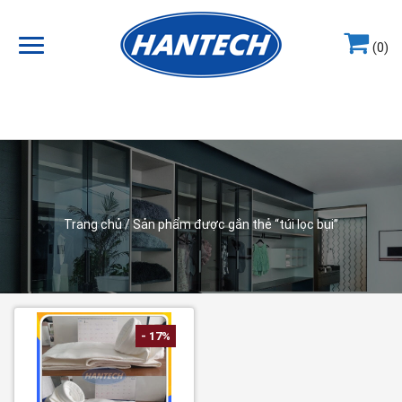
(0)
Hotline
0964.858.868
Trang chủ
/ Sản phẩm được gắn thẻ “túi lọc bụi”
- 17%