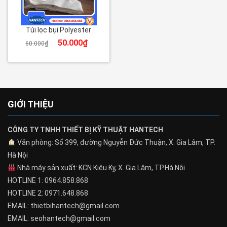
Túi lọc bụi Polyester
50.000
₫
60.000
₫
GIỚI THIỆU
CÔNG TY TNHH THIẾT BỊ KỸ THUẬT HANTECH
Văn phòng: Số 399, đường Nguyễn Đức Thuận, X. Gia Lâm, TP.
Hà Nội
Nhà máy sản xuất: KCN Kiêu Kỵ, X. Gia Lâm, TP.Hà Nội
HOTLINE 1: 0964.858.868
HOTLINE 2: 0971.648.868
EMAIL: thietbihantech@gmail.com
EMAIL: seohantech@gmail.com