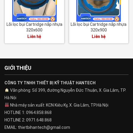
Lõi lọc bụi Cartridge nắp nhựa
Lõi lọc bụi Cartridge nắp nhựa
320x600
320x900
Liên hệ
Liên hệ
GIỚI THIỆU
CÔNG TY TNHH THIẾT BỊ KỸ THUẬT HANTECH
Văn phòng: Số 399, đường Nguyễn Đức Thuận, X. Gia Lâm, TP.
Hà Nội
Nhà máy sản xuất: KCN Kiêu Kỵ, X. Gia Lâm, TP.Hà Nội
HOTLINE 1: 0964.858.868
HOTLINE 2: 0971.648.868
EMAIL: thietbihantech@gmail.com