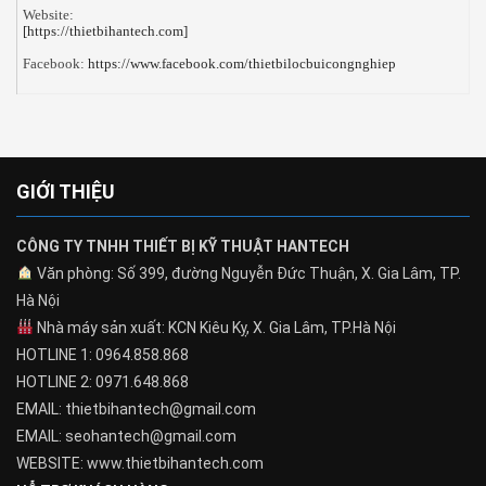
Website:
[https://thietbihantech.com]
Facebook:
https://www.facebook.com/thietbilocbuicongnghiep
GIỚI THIỆU
CÔNG TY TNHH THIẾT BỊ KỸ THUẬT HANTECH
Văn phòng: Số 399, đường Nguyễn Đức Thuận, X. Gia Lâm, TP.
Hà Nội
Nhà máy sản xuất: KCN Kiêu Kỵ, X. Gia Lâm, TP.Hà Nội
HOTLINE 1: 0964.858.868
HOTLINE 2: 0971.648.868
EMAIL: thietbihantech@gmail.com
EMAIL: seohantech@gmail.com
WEBSITE: www.thietbihantech.com