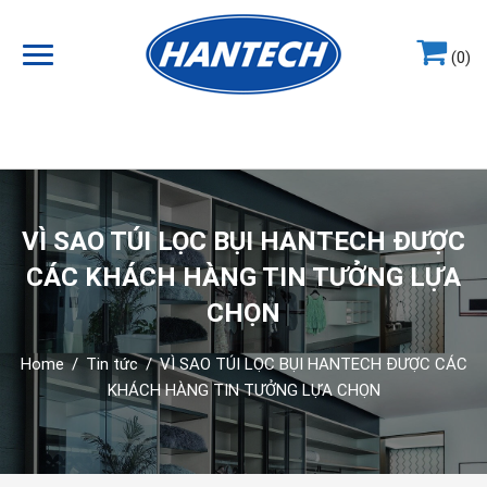
(0)
Hotline
0964.858.868
VÌ SAO TÚI LỌC BỤI HANTECH ĐƯỢC
CÁC KHÁCH HÀNG TIN TƯỞNG LỰA
CHỌN
Home
/
Tin tức
/
VÌ SAO TÚI LỌC BỤI HANTECH ĐƯỢC CÁC
KHÁCH HÀNG TIN TƯỞNG LỰA CHỌN