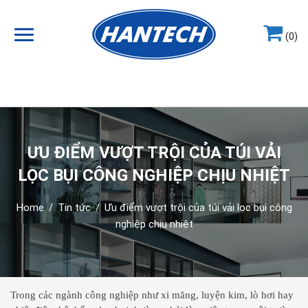
(0)
Hotline
0964.858.868
ƯU ĐIỂM VƯỢT TRỘI CỦA TÚI VẢI
LỌC BỤI CÔNG NGHIỆP CHỊU NHIỆT
Home
/
Tin tức
/
Ưu điểm vượt trội của túi vải lọc bụi công
nghiệp chịu nhiệt
Trong các ngành công nghiệp như xi măng, luyện kim, lò hơi hay