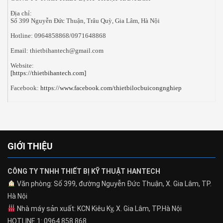
Địa chỉ:
Số 399 Nguyễn Đức Thuận, Trâu Quỳ, Gia Lâm, Hà Nội
Hotline: 0964858868/0971648868
Email: thietbihantech@gmail.com
Website:
[https://thietbihantech.com]
Facebook:
https://www.facebook.com/thietbilocbuicongnghiep
GIỚI THIỆU
CÔNG TY TNHH THIẾT BỊ KỸ THUẬT HANTECH
Văn phòng: Số 399, đường Nguyễn Đức Thuận, X. Gia Lâm, TP.
Hà Nội
Nhà máy sản xuất: KCN Kiêu Kỵ, X. Gia Lâm, TP.Hà Nội
HOTLINE 1: 0964.858.868