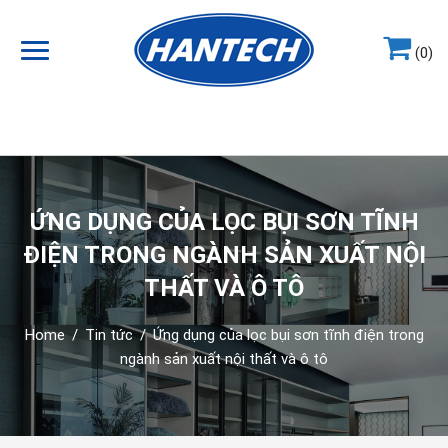
(0)
Hotline
0964.858.868
ỨNG DỤNG CỦA LỌC BỤI SƠN TĨNH
ĐIỆN TRONG NGÀNH SẢN XUẤT NỘI
THẤT VÀ Ô TÔ
Home
/
Tin tức
/
Ứng dụng của lọc bụi sơn tĩnh điện trong
ngành sản xuất nội thất và ô tô