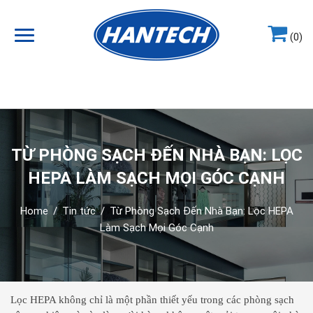
(0)
Hotline
0964.858.868
TỪ PHÒNG SẠCH ĐẾN NHÀ BẠN: LỌC
HEPA LÀM SẠCH MỌI GÓC CẠNH
Home
/
Tin tức
/
Từ Phòng Sạch Đến Nhà Bạn: Lọc HEPA
Làm Sạch Mọi Góc Cạnh
Lọc HEPA không chỉ là một phần thiết yếu trong các phòng sạch