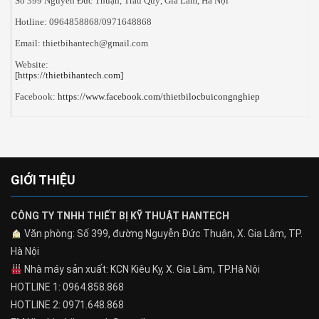
Số 399 Nguyễn Đức Thuận, Trâu Quỳ, Gia Lâm, Hà Nội
Hotline: 0964858868/0971648868
Email: thietbihantech@gmail.com
Website:
[https://thietbihantech.com]
Facebook:
https://www.facebook.com/thietbilocbuicongnghiep
GIỚI THIỆU
CÔNG TY TNHH THIẾT BỊ KỸ THUẬT HANTECH
Văn phòng: Số 399, đường Nguyễn Đức Thuận, X. Gia Lâm, TP.
Hà Nội
Nhà máy sản xuất: KCN Kiêu Kỵ, X. Gia Lâm, TP.Hà Nội
HOTLINE 1: 0964.858.868
HOTLINE 2: 0971.648.868