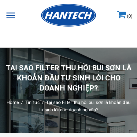
(0)
Hotline
0964.858.868
TẠI SAO FILTER THU HỒI BỤI SƠN LÀ
KHOẢN ĐẦU TƯ SINH LỜI CHO
DOANH NGHIỆP?
Home
/
Tin tức
/
Tại sao Filter thu hồi bụi sơn là khoản đầu
tư sinh lời cho doanh nghiệp?