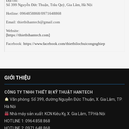
Địa chỉ:
Số 399 Nguyễn Đức Thuận, Trâu Quỳ, Gia Lâm, Hà Nội
Hotline: 0964858868/0971648868
Email: thietbihantech@gmail.com
Website:
[https://thietbihantech.com]
Facebook:
https://www.facebook.com/thietbilocbuicongnghiep
GIỚI THIỆU
CÔNG TY TNHH THIẾT BỊ KỸ THUẬT HANTECH
Văn phòng: Số 399, đường Nguyễn Đức Thuận, X. Gia Lâm, TP.
Hà Nội
Nhà máy sản xuất: KCN Kiêu Kỵ, X. Gia Lâm, TP.Hà Nội
HOTLINE 1: 0964.858.868
HOTLINE 2: 0971.648.868