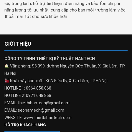
sẽ, trong lành, hỗ trợ tiết kiệm điện năng và bảo tồn chi phí
năng lượng tối ưu nhất, cung cấp cho bạn môi trường làm việc
thoải mái, tốt cho sức khỏe hơn.
GIỚI THIỆU
CÔNG TY TNHH THIẾT BỊ KỸ THUẬT HANTECH
Văn phòng: Số 399, đường Nguyễn Đức Thuận, X. Gia Lâm, TP.
Hà Nội
Nhà máy sản xuất: KCN Kiêu Kỵ, X. Gia Lâm, TP.Hà Nội
HOTLINE 1: 0964.858.868
HOTLINE 2: 0971.648.868
EMAIL: thietbihantech@gmail.com
EMAIL: seohantech@gmail.com
WEBSITE: www.thietbihantech.com
HỖ TRỢ KHÁCH HÀNG