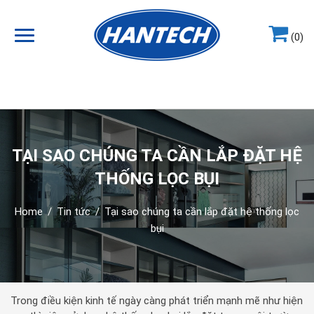
(0)
Hotline
0964.858.868
TẠI SAO CHÚNG TA CẦN LẮP ĐẶT HỆ
THỐNG LỌC BỤI
Home
/
Tin tức
/
Tại sao chúng ta cần lắp đặt hệ thống lọc
bụi
Trong điều kiện kinh tế ngày càng phát triển mạnh mẽ như hiện