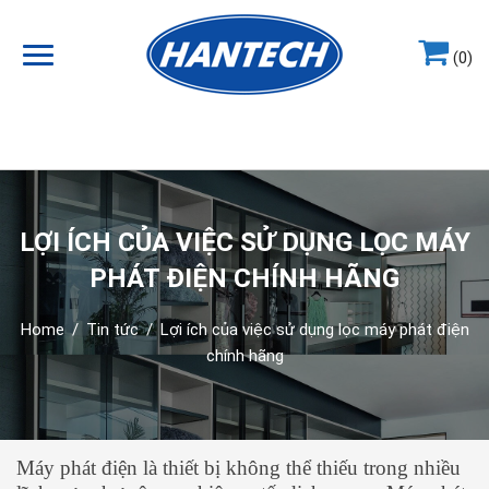
(0)
Hotline
0964.858.868
LỢI ÍCH CỦA VIỆC SỬ DỤNG LỌC MÁY
PHÁT ĐIỆN CHÍNH HÃNG
Home
/
Tin tức
/
Lợi ích của việc sử dụng lọc máy phát điện
chính hãng
Máy phát điện là thiết bị không thể thiếu trong nhiều