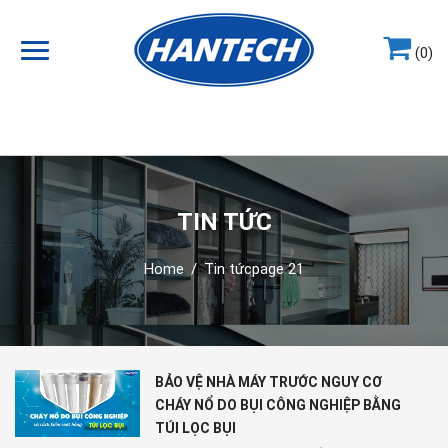
(0)
Hotline
0964.858.868
TIN TỨC
Home
/
Tin tức
page 21
BẢO VỆ NHÀ MÁY TRƯỚC NGUY CƠ
CHÁY NỔ DO BỤI CÔNG NGHIỆP BẰNG
TÚI LỌC BỤI