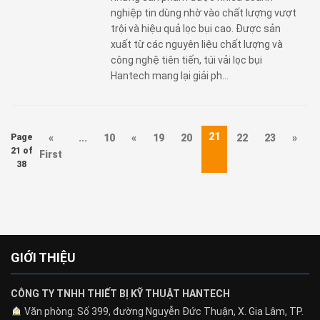
nghiệp tin dùng nhờ vào chất lượng vượt
trội và hiệu quả lọc bụi cao. Được sản
xuất từ các nguyên liệu chất lượng và
công nghệ tiên tiến, túi vải lọc bụi
Hantech mang lại giải ph...
21
Page
«
...
10
«
19
20
22
23
»
3
21 of
First
38
GIỚI THIỆU
CÔNG TY TNHH THIẾT BỊ KỸ THUẬT HANTECH
Văn phòng: Số 399, đường Nguyễn Đức Thuận, X. Gia Lâm, TP.