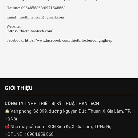
Hotline: 0964858868/0971648868
Email: thietbihantech@gmail.com
Website:
[https://thietbihantech.com]
Facebook:
https://www.facebook.com/thietbilocbuicongnghiep
GIỚI THIỆU
CÔNG TY TNHH THIẾT BỊ KỸ THUẬT HANTECH
Văn phòng: Số 399, đường Nguyễn Đức Thuận, X. Gia Lâm, TP.
Hà Nội
Nhà máy sản xuất: KCN Kiêu Kỵ, X. Gia Lâm, TP.Hà Nội
HOTLINE 1: 0964.858.868