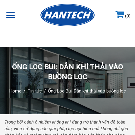
(0)
Hotline
0964.858.868
ỐNG LỌC BỤI: DẪN KHÍ THẢI VÀO
BUỒNG LỌC
Home
/
Tin tức
/
Ống Lọc Bụi: Dẫn khí thải vào buồng lọc
Trong bối cảnh ô nhiễm không khí đang trở thành vấn đề toàn
cầu, việc sử dụng các giải pháp lọc bụi hiệu quả không chỉ góp