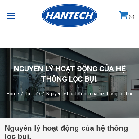
(0)
Hotline
0964.858.868
NGUYÊN LÝ HOẠT ĐỘNG CỦA HỆ
THỐNG LỌC BỤI.
Home
/
Tin tức
/
Nguyên lý hoạt động của hệ thống lọc bụi.
Nguyên lý hoạt động của hệ thống
lọc bụi.