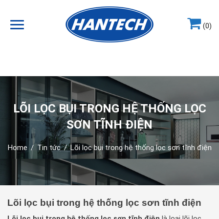
(0)
Hotline
0964.858.868
LÕI LỌC BỤI TRONG HỆ THỐNG LỌC
SƠN TĨNH ĐIỆN
Home
/
Tin tức
/
Lõi lọc bụi trong hệ thống lọc sơn tĩnh điện
Lõi lọc bụi trong hệ thống lọc sơn tĩnh điện
Lõi lọc bụi trong hệ thống lọc sơn tĩnh điện
là loại lõi lọc