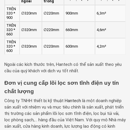
ngoài
trong
TRÊN
320 *
∅320mm
∅220mm
900mm
6,3m²
900
TRÊN
320 *
∅320mm
∅220mm
660mm
4,6m²
660
TRÊN
320 *
∅320mm
∅220mm
600mm
4,2m²
600
Ngoài các kích thước trên, Hantech có thể sản xuất theo yêu
cầu của quý khách với dịch vụ tốt nhất.
Đơn vị cung cấp lõi lọc sơn tĩnh điện uy tín
chất lượng
Công ty TNHH thiết bị kỹ thuật
Hantech
là một doanh nghiệp
sản xuất với nhiệm vụ và mục tiêu chính là sản xuất, phát triển
thị trường các sản phẩm lõi lọc sơn tĩnh điện, lọc bụi túi vải,
lọc phòng sạch,… hàng đầu của Việt Nam. Với quy mô Nhà máy
sản xuất, cửa hàng kinh doanh, lực lượng lao động có kinh