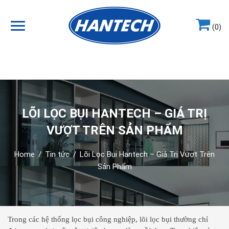
(0)
Hotline
0964.858.868
LÕI LỌC BỤI HANTECH – GIÁ TRỊ
VƯỢT TRÊN SẢN PHẨM
Home
/
Tin tức
/
Lõi Lọc Bụi Hantech – Giá Trị Vượt Trên
Sản Phẩm
Trong các hệ thống lọc bụi công nghiệp, lõi lọc bụi thường chỉ