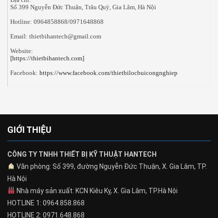
Số 399 Nguyễn Đức Thuận, Trâu Quỳ, Gia Lâm, Hà Nội
Hotline: 0964858868/0971648868
Email: thietbihantech@gmail.com
Website:
[https://thietbihantech.com]
Facebook:
https://www.facebook.com/thietbilocbuicongnghiep
GIỚI THIỆU
CÔNG TY TNHH THIẾT BỊ KỸ THUẬT HANTECH
Văn phòng: Số 399, đường Nguyễn Đức Thuận, X. Gia Lâm, TP.
Hà Nội
Nhà máy sản xuất: KCN Kiêu Kỵ, X. Gia Lâm, TP.Hà Nội
HOTLINE 1: 0964.858.868
HOTLINE 2: 0971.648.868