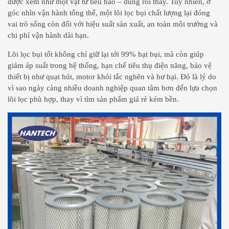
được xem như một vật tư tiêu hao – dùng rồi thay. Tuy nhiên, ở
góc nhìn vận hành tổng thể, một lõi lọc bụi chất lượng lại đóng
vai trò sống còn đối với hiệu suất sản xuất, an toàn môi trường và
chi phí vận hành dài hạn.
Lõi lọc bụi tốt không chỉ giữ lại tới 99% hạt bụi, mà còn giúp
giảm áp suất trong hệ thống, hạn chế tiêu thụ điện năng, bảo vệ
thiết bị như quạt hút, motor khỏi tắc nghẽn và hư hại. Đó là lý do
vì sao ngày càng nhiều doanh nghiệp quan tâm hơn đến lựa chọn
lõi lọc phù hợp, thay vì tìm sản phẩm giá rẻ kém bền.