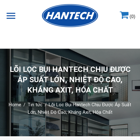
(0)
Hotline
0964.858.868
LÕI LỌC BỤI HANTECH CHỊU ĐƯỢC
ÁP SUẤT LỚN, NHIỆT ĐỘ CAO,
KHÁNG AXIT, HÓA CHẤT
Home
/
Tin tức
/
Lõi Lọc Bụi Hantech Chịu Được Áp Suất
Lớn, Nhiệt Độ Cao, Kháng Axit, Hóa Chất