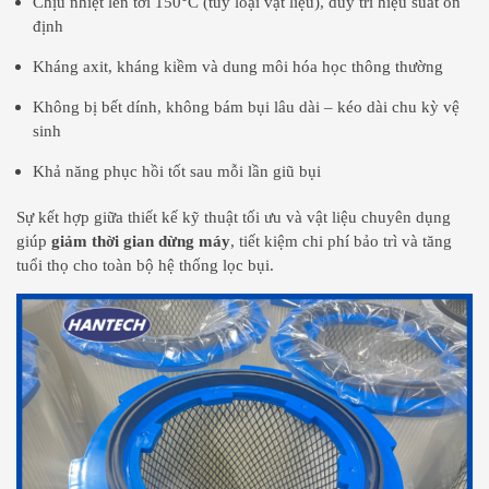
Chịu nhiệt lên tới 150°C (tùy loại vật liệu), duy trì hiệu suất ổn
định
Kháng axit, kháng kiềm và dung môi hóa học thông thường
Không bị bết dính, không bám bụi lâu dài – kéo dài chu kỳ vệ
sinh
Khả năng phục hồi tốt sau mỗi lần giũ bụi
Sự kết hợp giữa thiết kế kỹ thuật tối ưu và vật liệu chuyên dụng
giúp
giảm thời gian dừng máy
, tiết kiệm chi phí bảo trì và tăng
tuổi thọ cho toàn bộ hệ thống lọc bụi.