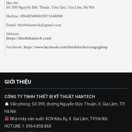
Địa chỉ:
Số 399 Nguyễn Đức Thuận, Trâu Quỳ, Gia Lâm, Hà Nội
Hotline: 0964858868/0971648868
Email: thietbihantech@gmail.com
Website:
[https://thietbihantech.com]
Facebook:
https://www.facebook.com/thietbilocbuicongnghiep
GIỚI THIỆU
CÔNG TY TNHH THIẾT BỊ KỸ THUẬT HANTECH
Văn phòng: Số 399, đường Nguyễn Đức Thuận, X. Gia Lâm, TP.
Hà Nội
Nhà máy sản xuất: KCN Kiêu Kỵ, X. Gia Lâm, TP.Hà Nội
HOTLINE 1: 0964.858.868