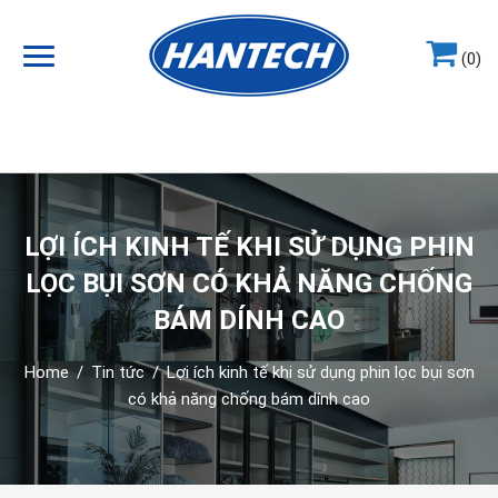
(0)
Hotline
0964.858.868
LỢI ÍCH KINH TẾ KHI SỬ DỤNG PHIN
LỌC BỤI SƠN CÓ KHẢ NĂNG CHỐNG
BÁM DÍNH CAO
Home
/
Tin tức
/
Lợi ích kinh tế khi sử dụng phin lọc bụi sơn
có khả năng chống bám dính cao