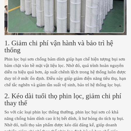
1. Giảm chi phí vận hành và bảo trì hệ
thống
Phin lọc bụi sơn chống bám dính giúp hạn chế hiện tượng bụi sơn
bám chặt vào bề mặt vật liệu lọc. Nhờ đó, quá trình hoàn nguyên
diễn ra hiệu quả hơn, áp suất chênh lệch trong hệ thống luôn được
duy trì ở mức ổn định. Điều này giúp giảm điện năng tiêu thụ, hạn
chế tắc nghẽn và giảm tần suất vệ sinh, bảo trì hệ thống lọc bụi.
2. Kéo dài tuổi thọ phin lọc, giảm chi phí
thay thế
So với các loại phin lọc thông thường, phin lọc bụi sơn có khả
năng chống bám dính cao ít bị bết dính, ít hư hỏng do tích tụ bụi.
Nhờ đó, tuổi thọ sản phẩm được kéo dài đáng kể, giúp doanh