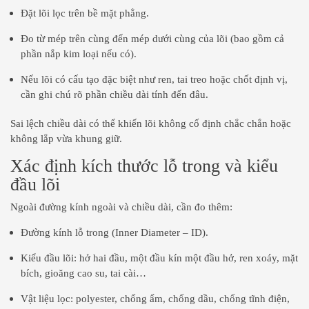
Đặt lõi lọc trên bề mặt phẳng.
Đo từ mép trên cùng đến mép dưới cùng của lõi (bao gồm cả
phần nắp kim loại nếu có).
Nếu lõi có cấu tạo đặc biệt như ren, tai treo hoặc chốt định vị,
cần ghi chú rõ phần chiều dài tính đến đâu.
Sai lệch chiều dài có thể khiến lõi không cố định chắc chắn hoặc
không lắp vừa khung giữ.
Xác định kích thước lỗ trong và kiểu
đầu lõi
Ngoài đường kính ngoài và chiều dài, cần đo thêm:
Đường kính lỗ trong (Inner Diameter – ID).
Kiểu đầu lõi: hở hai đầu, một đầu kín một đầu hở, ren xoáy, mặt
bích, gioăng cao su, tai cài…
Vật liệu lọc: polyester, chống ẩm, chống dầu, chống tĩnh điện,