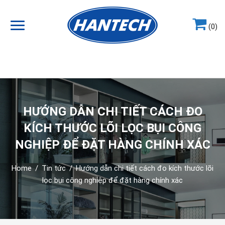
(0)
Hotline
0964.858.868
HƯỚNG DẪN CHI TIẾT CÁCH ĐO
KÍCH THƯỚC LÕI LỌC BỤI CÔNG
NGHIỆP ĐỂ ĐẶT HÀNG CHÍNH XÁC
Home
/
Tin tức
/
Hướng dẫn chi tiết cách đo kích thước lõi
lọc bụi công nghiệp để đặt hàng chính xác