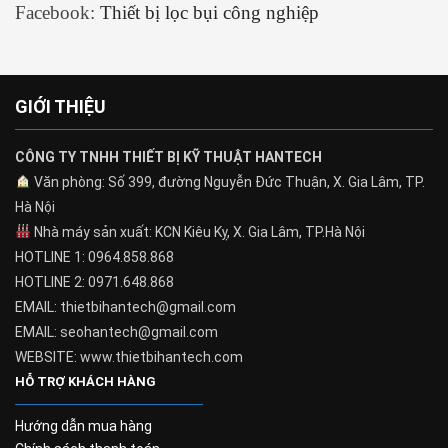
Facebook:
Thiết bị lọc bụi công nghiệp
GIỚI THIỆU
CÔNG TY TNHH THIẾT BỊ KỸ THUẬT HANTECH
Văn phòng: Số 399, đường Nguyễn Đức Thuận, X. Gia Lâm, TP.
Hà Nội
Nhà máy sản xuất: KCN Kiêu Kỵ, X. Gia Lâm, TP.Hà Nội
HOTLINE 1: 0964.858.868
HOTLINE 2: 0971.648.868
EMAIL: thietbihantech@gmail.com
EMAIL: seohantech@gmail.com
WEBSITE: www.thietbihantech.com
HỖ TRỢ KHÁCH HÀNG
Hướng dẫn mua hàng