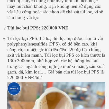
thiết bị chuyên dụng như máy thổi khí nén hoặc
máy hút chân không. Bạn không nên sử dụng các
vật liệu cứng hoặc sắc nhọn để chà xát túi lọc, vì sẽ
làm hỏng vải lọc
Túi lọc bụi PPS: 220.000 VNĐ
Túi lọc bụi PPS: Là loại túi lọc bụi được làm từ vải
polyphenylenesulfide (PPS), có độ bền cao, khả
năng chịu nhiệt cực tốt (lên đến 220 độ C), chống
axit và kiềm mạnh. Túi lọc bụi PPS có kích thước là
130x3000mm, phù hợp với các hệ thống lọc bụi
trong các ngành công nghiệp như xi măng, sản xuất
gạch, đá, kim loại,… Giá bán của túi lọc bụi PPS là
220.000 VNĐ/túi1