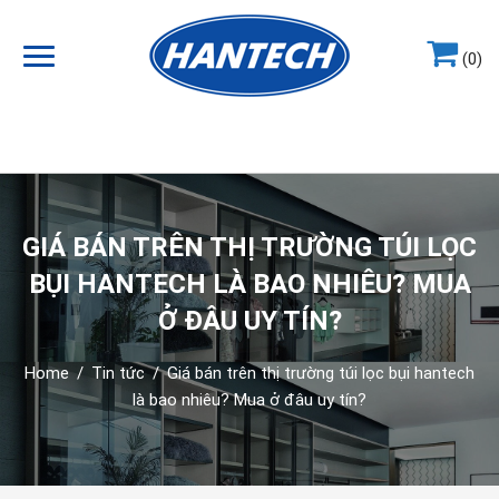
(0)
Hotline
0964.858.868
GIÁ BÁN TRÊN THỊ TRƯỜNG TÚI LỌC
BỤI HANTECH LÀ BAO NHIÊU? MUA
Ở ĐÂU UY TÍN?
Home
/
Tin tức
/
Giá bán trên thị trường túi lọc bụi hantech
là bao nhiêu? Mua ở đâu uy tín?