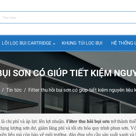
LÕI LỌC BỤI CARTRIDGE
KHUNG TÚI LỌC BỤI
HỆ THỐNG 
BỤI SƠN CÓ GIÚP TIẾT KIỆM NG
/
Tin tức
/
Filter thu hồi bụi sơn có giúp tiết kiệm nguyên liệu
là chi phí và áp lực lên lợi nhuận.
Filter thu hồi bụi sơn
trở thành thiế
 dụng lượng sơn dư, giảm lãng phí và tối ưu hóa quy trình phun sơn. V
nguyên liệu mà còn bảo vệ môi trường, đáp ứng yêu cầu sản xuất xanh và