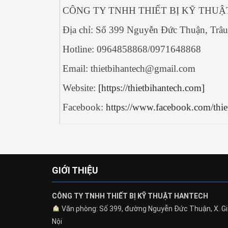
CÔNG TY TNHH THIẾT BỊ KỸ THU
Địa chỉ:
Số 399 Nguyễn Đức Thuận, Trâu
Hotline: 0964858868/0971648868
Email: thietbihantech@gmail.com
Website:
[https://thietbihantech.com]
Facebook:
https://www.facebook.com/thi
GIỚI THIỆU
CÔNG TY TNHH THIẾT BỊ KỸ THUẬT HANTECH
Văn phòng: Số 399, đường Nguyễn Đức Thuận, X. Gi
Nội