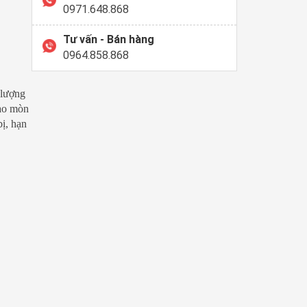
0971.648.868
Tư vấn - Bán hàng
0964.858.868
 lượng
hao mòn
bị, hạn