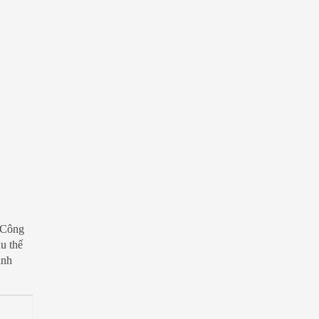
. Công
u thế
ạnh