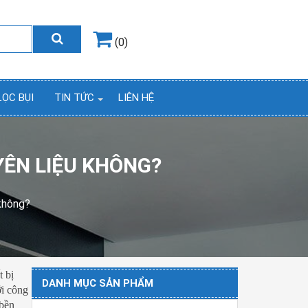
Hotline
0964.858.868
(0)
LỌC BỤI
TIN TỨC
LIÊN HỆ
UYÊN LIỆU KHÔNG?
 không?
t bị
DANH MỤC SẢN PHẨM
ới công
 bền