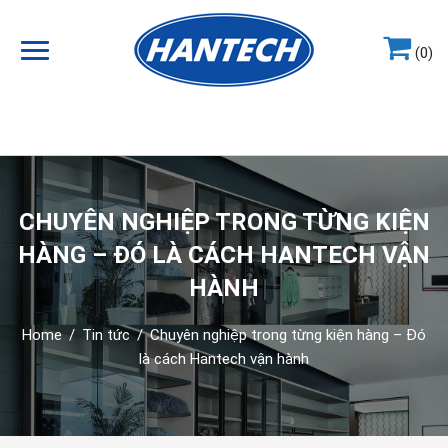
(0)
Hotline
0964.858.868
CHUYÊN NGHIỆP TRONG TỪNG KIỆN
HÀNG – ĐÓ LÀ CÁCH HANTECH VẬN
HÀNH
Home
/
Tin tức
/
Chuyên nghiệp trong từng kiện hàng – Đó
là cách Hantech vận hành