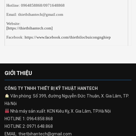
Hotline: 0964858868/0971648868
Email: thietbihantech@gmail.com
Website:
[https://thietbihantech.com]
Facebook:
https://www.facebook.com/thietbilocbuicongnghiep
GIỚI THIỆU
CÔNG TY TNHH THIẾT BỊ KỸ THUẬT HANTECH
Văn phòng: Số 399, đường Nguyễn Đức Thuận, X. Gia Lâm, TP.
Hà Nội
Nhà máy sản xuất: KCN Kiêu Kỵ, X. Gia Lâm, TP.Hà Nội
HOTLINE 1: 0964.858.868
HOTLINE 2: 0971.648.868
EMAIL: thietbihantech@gmail.com