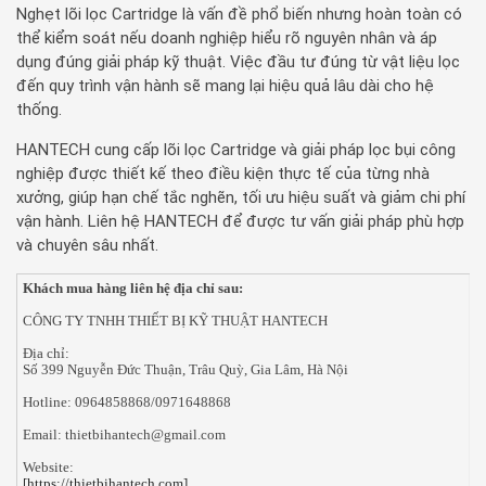
Nghẹt lõi lọc Cartridge là vấn đề phổ biến nhưng hoàn toàn có
thể kiểm soát nếu doanh nghiệp hiểu rõ nguyên nhân và áp
dụng đúng giải pháp kỹ thuật. Việc đầu tư đúng từ vật liệu lọc
đến quy trình vận hành sẽ mang lại hiệu quả lâu dài cho hệ
thống.
HANTECH cung cấp lõi lọc Cartridge và giải pháp lọc bụi công
nghiệp được thiết kế theo điều kiện thực tế của từng nhà
xưởng, giúp hạn chế tắc nghẽn, tối ưu hiệu suất và giảm chi phí
vận hành. Liên hệ HANTECH để được tư vấn giải pháp phù hợp
và chuyên sâu nhất.
Khách mua hàng liên hệ địa chỉ sau:
CÔNG TY TNHH THIẾT BỊ KỸ THUẬT HANTECH
Địa chỉ:
Số 399 Nguyễn Đức Thuận, Trâu Quỳ, Gia Lâm, Hà Nội
Hotline: 0964858868/0971648868
Email: thietbihantech@gmail.com
Website:
[https://thietbihantech.com]