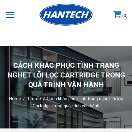
(0)
Hotline
0964.858.868
CÁCH KHẮC PHỤC TÌNH TRẠNG
NGHẸT LÕI LỌC CARTRIDGE TRONG
QUÁ TRÌNH VẬN HÀNH
Home
/
Tin tức
/
Cách khắc phục tình trạng nghẹt lõi lọc
Cartridge trong quá trình vận hành