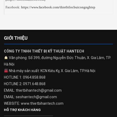
Facebook:
https://www.facebook.com/thietbilocbuicongnghiep
GIỚI THIỆU
CÔNG TY TNHH THIẾT BỊ KỸ THUẬT HANTECH
Văn phòng: Số 399, đường Nguyễn Đức Thuận, X. Gia Lâm, TP.
Hà Nội
Nhà máy sản xuất: KCN Kiêu Kỵ, X. Gia Lâm, TP.Hà Nội
HOTLINE 1: 0964.858.868
HOTLINE 2: 0971.648.868
EMAIL: thietbihantech@gmail.com
EMAIL: seohantech@gmail.com
WEBSITE: www.thietbihantech.com
HỖ TRỢ KHÁCH HÀNG