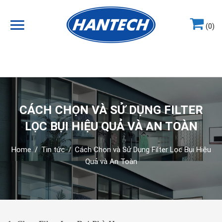
(0)
Hotline
0964.858.868
CÁCH CHỌN VÀ SỬ DỤNG FILTER
LỌC BỤI HIỆU QUẢ VÀ AN TOÀN
Home
/
Tin tức
/
Cách Chọn và Sử Dụng Filter Lọc Bụi Hiệu
Quả và An Toàn