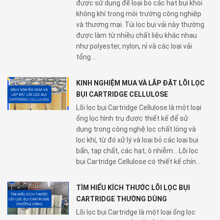
được sử dụng để loại bỏ các hạt bụi khỏi
không khí trong môi trường công nghiệp
và thương mại. Túi lọc bụi vải này thường
được làm từ nhiều chất liệu khác nhau
như polyester, nylon, nỉ và các loại vải
tổng ...
KINH NGHIỆM MUA VÀ LẮP ĐẶT LÕI LỌC
BỤI CARTRIDGE CELLULOSE
Lõi lọc bụi Cartridge Cellulose là một loại
ống lọc hình trụ được thiết kế để sử
dụng trong công nghệ lọc chất lỏng và
lọc khí, từ đó xử lý và loại bỏ các loại bụi
bẩn, tạp chất, các hạt, ô nhiễm... Lõi lọc
bụi Cartridge Cellulose có thiết kế chín...
TÌM HIỂU KÍCH THƯỚC LÕI LỌC BỤI
CARTRIDGE THƯỜNG DÙNG
Lõi lọc bụi Cartridge là một loại ống lọc