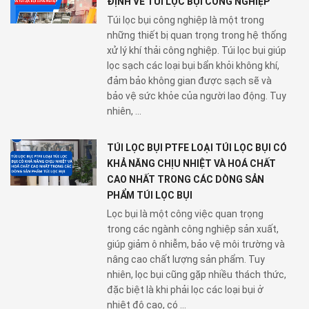
ĐỊNH VỀ TÚI LỌC BỤI CÔNG NGHIỆP
Túi lọc bụi công nghiệp là một trong
những thiết bị quan trọng trong hệ thống
xử lý khí thải công nghiệp. Túi lọc bụi giúp
lọc sạch các loại bụi bẩn khỏi không khí,
đảm bảo không gian được sạch sẽ và
bảo vệ sức khỏe của người lao động. Tuy
nhiên, ...
TÚI LỌC BỤI PTFE LOẠI TÚI LỌC BỤI CÓ
KHẢ NĂNG CHỊU NHIỆT VÀ HOÁ CHẤT
CAO NHẤT TRONG CÁC DÒNG SẢN
PHẨM TÚI LỌC BỤI
Lọc bụi là một công việc quan trọng
trong các ngành công nghiệp sản xuất,
giúp giảm ô nhiễm, bảo vệ môi trường và
nâng cao chất lượng sản phẩm. Tuy
nhiên, lọc bụi cũng gặp nhiều thách thức,
đặc biệt là khi phải lọc các loại bụi ở
nhiệt độ cao, có ...