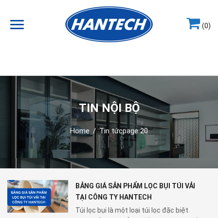
(0)
Hotline
0964.858.868
TIN NỘI BỘ
Home
/
Tin tức
page 20
BẢNG GIÁ SẢN PHẨM LỌC BỤI TÚI VẢI
TẠI CÔNG TY HANTECH
Túi lọc bụi là một loại túi lọc đặc biệt