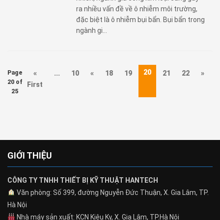
ra nhiều vấn đề về ô nhiễm môi trường,
đặc biệt là ô nhiễm bụi bẩn. Bụi bẩn trong
ngành gi...
20
Page
«
...
10
«
18
19
21
22
»
..
20 of
First
25
GIỚI THIỆU
CÔNG TY TNHH THIẾT BỊ KỸ THUẬT HANTECH
Văn phòng: Số 399, đường Nguyễn Đức Thuận, X. Gia Lâm, TP.
Hà Nội
Nhà máy sản xuất: KCN Kiêu Kỵ, X. Gia Lâm, TP.Hà Nội