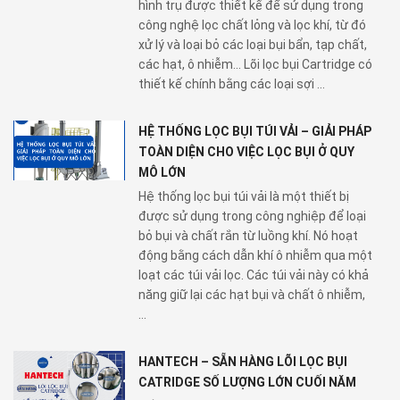
hình trụ được thiết kế để sử dụng trong
công nghệ lọc chất lỏng và lọc khí, từ đó
xử lý và loại bỏ các loại bụi bẩn, tạp chất,
các hạt, ô nhiễm... Lõi lọc bụi Cartridge có
thiết kế chính bằng các loại sợi ...
HỆ THỐNG LỌC BỤI TÚI VẢI – GIẢI PHÁP
TOÀN DIỆN CHO VIỆC LỌC BỤI Ở QUY
MÔ LỚN
Hệ thống lọc bụi túi vải là một thiết bị
được sử dụng trong công nghiệp để loại
bỏ bụi và chất rắn từ luồng khí. Nó hoạt
động bằng cách dẫn khí ô nhiễm qua một
loạt các túi vải lọc. Các túi vải này có khả
năng giữ lại các hạt bụi và chất ô nhiễm,
...
HANTECH – SẴN HÀNG LÕI LỌC BỤI
CATRIDGE SỐ LƯỢNG LỚN CUỐI NĂM