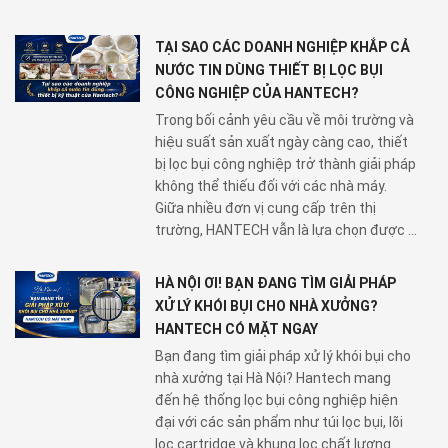
TẠI SAO CÁC DOANH NGHIỆP KHẮP CẢ
NƯỚC TIN DÙNG THIẾT BỊ LỌC BỤI
CÔNG NGHIỆP CỦA HANTECH?
Trong bối cảnh yêu cầu về môi trường và
hiệu suất sản xuất ngày càng cao, thiết
bị lọc bụi công nghiệp trở thành giải pháp
không thể thiếu đối với các nhà máy.
Giữa nhiều đơn vị cung cấp trên thị
trường, HANTECH vẫn là lựa chọn được ...
HÀ NỘI ƠI! BẠN ĐANG TÌM GIẢI PHÁP
XỬ LÝ KHÓI BỤI CHO NHÀ XƯỞNG?
HANTECH CÓ MẶT NGAY
Bạn đang tìm giải pháp xử lý khói bụi cho
nhà xưởng tại Hà Nội? Hantech mang
đến hệ thống lọc bụi công nghiệp hiện
đại với các sản phẩm như túi lọc bụi, lõi
lọc cartridge và khung lọc chất lượng