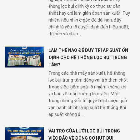
thống lọc bụi định kỳ có thực sự cần
thiết hay chỉ làm gián đoạn sản xuất. Tuy
nhiên, nếu nhìn ở góc độ dài hạn, đây
chính là yếu tố quyết định đến hiệu suất,
độ bền và chi p...
LÀM THẾ NÀO ĐỂ DUY TRÌ ÁP SUẤT ỔN
ĐỊNH CHO HỆ THỐNG LỌC BỤI TRUNG
TÂM?
Trong các nhà máy sản xuất, hệ thống
lọc bụi trung tâm đóng vai trò then chốt
trong việc kiểm soát ô nhiễm không khí
và bảo vệ môi trường làm việc. Một
trong những yếu tố quyết định hiệu quả
vận hành chính là áp suất hệ thống. Khi
áp suất không ổ...
VAI TRÒ CỦA LƯỚI LỌC BỤI TRONG
VIỆC BẢO VỆ ĐỘNG CƠ HÚT BỤI