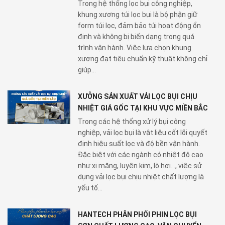
Trong hệ thống lọc bụi công nghiệp,
khung xương túi lọc bụi là bộ phận giữ
form túi lọc, đảm bảo túi hoạt động ổn
định và không bị biến dạng trong quá
trình vận hành. Việc lựa chọn khung
xương đạt tiêu chuẩn kỹ thuật không chỉ
giúp...
XƯỞNG SẢN XUẤT VẢI LỌC BỤI CHỊU
NHIỆT GIÁ GỐC TẠI KHU VỰC MIỀN BẮC
Trong các hệ thống xử lý bụi công
nghiệp, vải lọc bụi là vật liệu cốt lõi quyết
định hiệu suất lọc và độ bền vận hành.
Đặc biệt với các ngành có nhiệt độ cao
như xi măng, luyện kim, lò hơi…, việc sử
dụng vải lọc bụi chịu nhiệt chất lượng là
yếu tố...
HANTECH PHÂN PHỐI PHIN LỌC BỤI