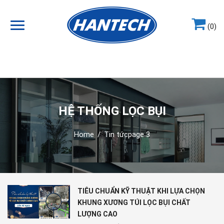
(0)
Hotline
0964.858.868
HỆ THỐNG LỌC BỤI
Home
/
Tin tức
page 3
TIÊU CHUẨN KỸ THUẬT KHI LỰA CHỌN
KHUNG XƯƠNG TÚI LỌC BỤI CHẤT
LƯỢNG CAO