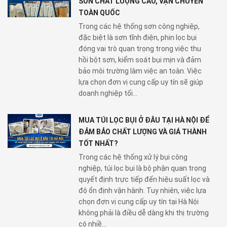
SƠN CHẤT LƯỢNG CAO, VẬN CHUYỂN
TOÀN QUỐC
Trong các hệ thống sơn công nghiệp,
đặc biệt là sơn tĩnh điện, phin lọc bụi
đóng vai trò quan trọng trong việc thu
hồi bột sơn, kiểm soát bụi mịn và đảm
bảo môi trường làm việc an toàn. Việc
lựa chọn đơn vị cung cấp uy tín sẽ giúp
doanh nghiệp tối...
MUA TÚI LỌC BỤI Ở ĐÂU TẠI HÀ NỘI ĐỂ
ĐẢM BẢO CHẤT LƯỢNG VÀ GIÁ THÀNH
TỐT NHẤT?
Trong các hệ thống xử lý bụi công
nghiệp, túi lọc bụi là bộ phận quan trọng
quyết định trực tiếp đến hiệu suất lọc và
độ ổn định vận hành. Tuy nhiên, việc lựa
chọn đơn vị cung cấp uy tín tại Hà Nội
không phải là điều dễ dàng khi thị trường
có nhiề...