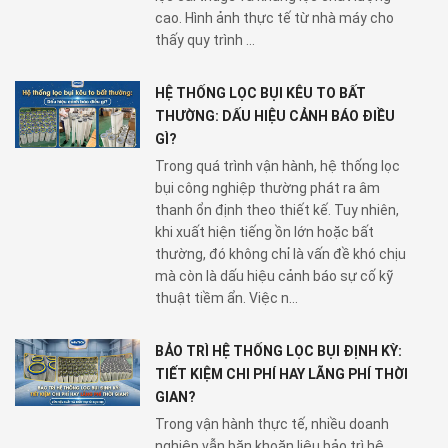
cao. Hình ảnh thực tế từ nhà máy cho
thấy quy trình ...
HỆ THỐNG LỌC BỤI KÊU TO BẤT
THƯỜNG: DẤU HIỆU CẢNH BÁO ĐIỀU
GÌ?
Trong quá trình vận hành, hệ thống lọc
bụi công nghiệp thường phát ra âm
thanh ổn định theo thiết kế. Tuy nhiên,
khi xuất hiện tiếng ồn lớn hoặc bất
thường, đó không chỉ là vấn đề khó chịu
mà còn là dấu hiệu cảnh báo sự cố kỹ
thuật tiềm ẩn. Việc n...
BẢO TRÌ HỆ THỐNG LỌC BỤI ĐỊNH KỲ:
TIẾT KIỆM CHI PHÍ HAY LÃNG PHÍ THỜI
GIAN?
Trong vận hành thực tế, nhiều doanh
nghiệp vẫn băn khoăn liệu bảo trì hệ