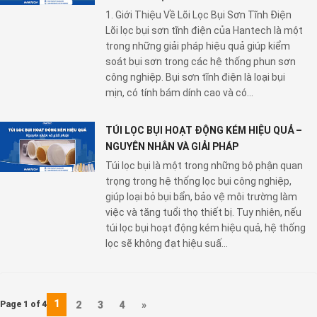
1. Giới Thiệu Về Lõi Lọc Bụi Sơn Tĩnh Điện
Lõi lọc bụi sơn tĩnh điện của Hantech là một
trong những giải pháp hiệu quả giúp kiểm
soát bụi sơn trong các hệ thống phun sơn
công nghiệp. Bụi sơn tĩnh điện là loại bụi
mịn, có tính bám dính cao và có...
TÚI LỌC BỤI HOẠT ĐỘNG KÉM HIỆU QUẢ –
NGUYÊN NHÂN VÀ GIẢI PHÁP
Túi lọc bụi là một trong những bộ phận quan
trọng trong hệ thống lọc bụi công nghiệp,
giúp loại bỏ bụi bẩn, bảo vệ môi trường làm
việc và tăng tuổi thọ thiết bị. Tuy nhiên, nếu
túi lọc bụi hoạt động kém hiệu quả, hệ thống
lọc sẽ không đạt hiệu suấ...
1
Page 1 of 4
2
3
4
»