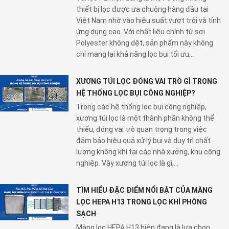
thiết bị lọc được ưa chuộng hàng đầu tại
Việt Nam nhờ vào hiệu suất vượt trội và tính
ứng dụng cao. Với chất liệu chính từ sợi
Polyester không dệt, sản phẩm này không
chỉ mang lại khả năng lọc bụi tối ưu...
XƯƠNG TÚI LỌC ĐÓNG VAI TRÒ GÌ TRONG
HỆ THỐNG LỌC BỤI CÔNG NGHIỆP?
Trong các hệ thống lọc bụi công nghiệp,
xương túi lọc là một thành phần không thể
thiếu, đóng vai trò quan trọng trong việc
đảm bảo hiệu quả xử lý bụi và duy trì chất
lượng không khí tại các nhà xưởng, khu công
nghiệp. Vậy xương túi lọc là gì,...
TÌM HIỂU ĐẶC ĐIỂM NỔI BẬT CỦA MÀNG
LỌC HEPA H13 TRONG LỌC KHÍ PHÒNG
SẠCH
Màng lọc HEPA H13 hiện đang là lựa chọn