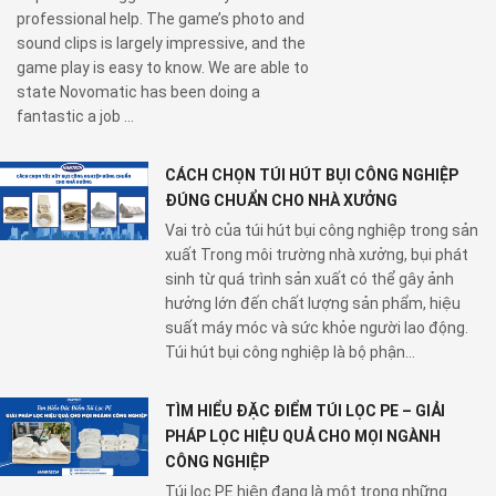
professional help. The game’s photo and
sound clips is largely impressive, and the
game play is easy to know. We are able to
state Novomatic has been doing a
fantastic a job ...
CÁCH CHỌN TÚI HÚT BỤI CÔNG NGHIỆP
ĐÚNG CHUẨN CHO NHÀ XƯỞNG
Vai trò của túi hút bụi công nghiệp trong sản
xuất Trong môi trường nhà xưởng, bụi phát
sinh từ quá trình sản xuất có thể gây ảnh
hưởng lớn đến chất lượng sản phẩm, hiệu
suất máy móc và sức khỏe người lao động.
Túi hút bụi công nghiệp là bộ phận...
TÌM HIỂU ĐẶC ĐIỂM TÚI LỌC PE – GIẢI
PHÁP LỌC HIỆU QUẢ CHO MỌI NGÀNH
CÔNG NGHIỆP
Túi lọc PE hiện đang là một trong những