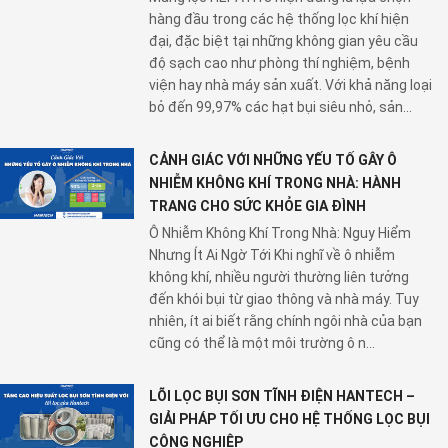
hàng đầu trong các hệ thống lọc khí hiện
đại, đặc biệt tại những không gian yêu cầu
độ sạch cao như phòng thí nghiệm, bệnh
viện hay nhà máy sản xuất. Với khả năng loại
bỏ đến 99,97% các hạt bụi siêu nhỏ, sản...
CẢNH GIÁC VỚI NHỮNG YẾU TỐ GÂY Ô
NHIỄM KHÔNG KHÍ TRONG NHÀ: HÀNH
TRANG CHO SỨC KHỎE GIA ĐÌNH
Ô Nhiễm Không Khí Trong Nhà: Nguy Hiểm
Nhưng Ít Ai Ngờ Tới Khi nghĩ về ô nhiễm
không khí, nhiều người thường liên tưởng
đến khói bụi từ giao thông và nhà máy. Tuy
nhiên, ít ai biết rằng chính ngôi nhà của bạn
cũng có thể là một môi trường ô n...
LÕI LỌC BỤI SƠN TĨNH ĐIỆN HANTECH –
GIẢI PHÁP TỐI ƯU CHO HỆ THỐNG LỌC BỤI
CÔNG NGHIỆP