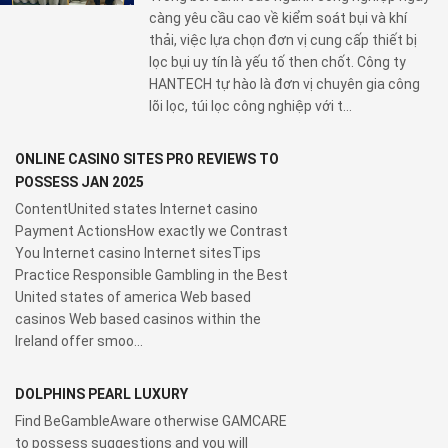
càng yêu cầu cao về kiểm soát bụi và khí
thải, việc lựa chọn đơn vị cung cấp thiết bị
lọc bụi uy tín là yếu tố then chốt. Công ty
HANTECH tự hào là đơn vị chuyên gia công
lõi lọc, túi lọc công nghiệp với t...
ONLINE CASINO SITES PRO REVIEWS TO
POSSESS JAN 2025
ContentUnited states Internet casino
Payment ActionsHow exactly we Contrast
You Internet casino Internet sitesTips
Practice Responsible Gambling in the Best
United states of america Web based
casinos Web based casinos within the
Ireland offer smoo...
DOLPHINS PEARL LUXURY
Find BeGambleAware otherwise GAMCARE
to possess suggestions and you will