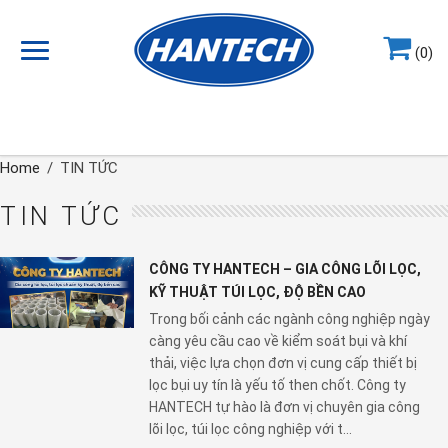
(0)
Hotline
0964.858.868
Home
/
TIN TỨC
TIN TỨC
CÔNG TY HANTECH – GIA CÔNG LÕI LỌC,
KỸ THUẬT TÚI LỌC, ĐỘ BỀN CAO
Trong bối cảnh các ngành công nghiệp ngày
càng yêu cầu cao về kiểm soát bụi và khí
thải, việc lựa chọn đơn vị cung cấp thiết bị
lọc bụi uy tín là yếu tố then chốt. Công ty
HANTECH tự hào là đơn vị chuyên gia công
lõi lọc, túi lọc công nghiệp với t...