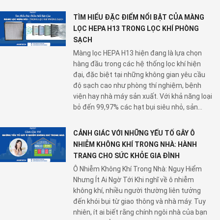
TÌM HIỂU ĐẶC ĐIỂM NỔI BẬT CỦA MÀNG
LỌC HEPA H13 TRONG LỌC KHÍ PHÒNG
SẠCH
Màng lọc HEPA H13 hiện đang là lựa chọn
hàng đầu trong các hệ thống lọc khí hiện
đại, đặc biệt tại những không gian yêu cầu
độ sạch cao như phòng thí nghiệm, bệnh
viện hay nhà máy sản xuất. Với khả năng loại
bỏ đến 99,97% các hạt bụi siêu nhỏ, sản...
CẢNH GIÁC VỚI NHỮNG YẾU TỐ GÂY Ô
NHIỄM KHÔNG KHÍ TRONG NHÀ: HÀNH
TRANG CHO SỨC KHỎE GIA ĐÌNH
Ô Nhiễm Không Khí Trong Nhà: Nguy Hiểm
Nhưng Ít Ai Ngờ Tới Khi nghĩ về ô nhiễm
không khí, nhiều người thường liên tưởng
đến khói bụi từ giao thông và nhà máy. Tuy
nhiên, ít ai biết rằng chính ngôi nhà của bạn